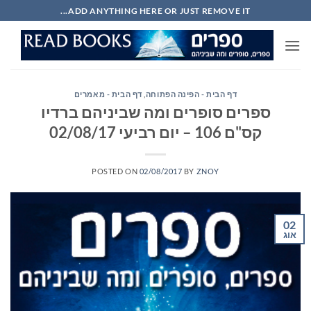
Ski
ADD ANYTHING HERE OR JUST REMOVE IT...
t
conten
דף הבית - הפינה הפתוחה
,
דף הבית - מאמרים
ספרים סופרים ומה שביניהם ברדיו
קס"ם 106 – יום רביעי 02/08/17
POSTED ON
02/08/2017
BY
ZNOY
02
אוג