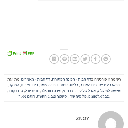
רשומה זו פורסמה ב
דף הבית - הפינה הפתוחה
,
דף הבית - מאמרים
ומתוייגת
כ
בארבע ידיים
,
בית הארנב
,
בליטה קטנה
,
דבורה עומר
,
דיויד גארנט
,
המוקד
,
מאישה לשועלה
,
מגדל של קוביות בניתי
,
מירה רוזנפלד
,
נורית יובל
,
סם רקובר
,
ענבל אלמוזנינו
,
פליסיה שרון
,
קישטה וצבעי הקשת
,
רותם מאור
.
ZNOY