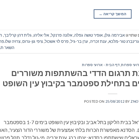
המשך קריאה
→
שתוייגו
אבירמה גולן
,
אופיר טושה גפלה
,
אלונה פרנקל
,
אלי אליהו
,
גלית דהן קרליבך
,
חי
גרינברג טור-מלכא
,
ענת זכריה
,
ערן בר-גיל
,
פרס לוי אשכול
,
ציפי גון-גרוס
,
צרויה שלו.פר
השאר תג
ועי ספרות
,
דף הבית - ארועי ספרות
נת תרגום הדדי בהשתתפות משוררים
ם בתחילת ספטמבר בקיבוץ עין השופט
POSTED ON
25/08/2012
BY
ZNO
הסדנא הבינלאומית לתרגום הדדי תתקיים בישראל בבית הליקון בתל אביב ובקיבוץ עין השופט בימים 1-7 בספטמבר
אלים. הסדנא מאפשרת הכרות בלתי אמצעית של משוררי הדור הצעיר, הא
אלים שישתתפו בסדנא: יונתן ברג, ענת זכריה, מי-טל נדלר, תהל פרוש.