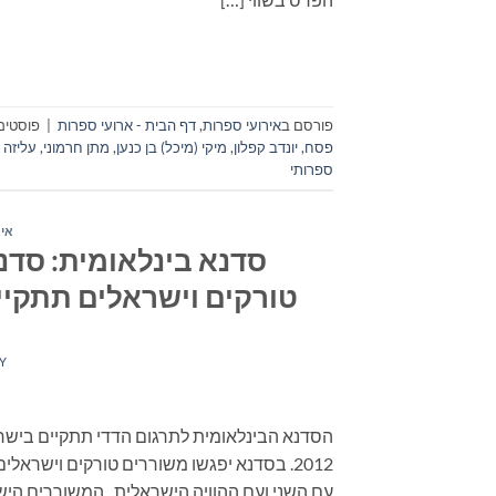
פורסם ב
אירועי ספרות
,
דף הבית - ארועי ספרות
|
פוסטים 
פסח
,
יונדב קפלון
,
מיקי (מיכל) בן כנען
,
מתן חרמוני
,
עליזה 
ספרותי
איר
סדנא בינלאומית: סד
טורקים וישראלים תתקיי
Y
2012. בסדנא יפגשו משוררים טורקים וישר
עם השני ועם ההוויה הישראלית. המשוררים הישר