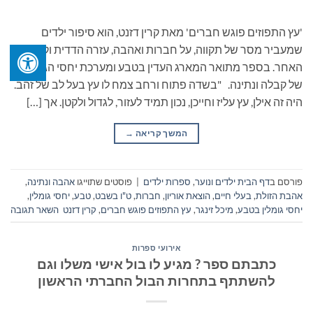
'עץ התפוזים פוגש חברים' מאת קרין דזנט, הוא סיפור ילדים
שמעביר מסר של תקווה, על חברות ואהבה, עזרה הדדית וקבלת
האחר. בספר מתואר המארג העדין בטבע ומערכת יחסי הגומלין
של קבלה ונתינה. "בשדה פתוח ורחב צמח לו עץ בעל לב של זהב.
היה זה אילן, עץ עליז וחייכן, נכון תמיד לעזור, לגדול ולקטן. אך […]
המשך קריאה
→
פורסם ב
דף הבית ילדים ונוער
,
ספרות ילדים
|
פוסטים שתוייגו
אהבה ונתינה
,
אהבת הזולת
,
בעלי חיים
,
הוצאת אוריון
,
חברות
,
ט"ו בשבט
,
טבע
,
יחסי גומלין
,
יחסי גומלין בטבע
,
מיכל זינגר
,
עץ התפוזים פוגש חברים
,
קרין דזנט
השאר תגובה
אירועי ספרות
כתבתם ספר ? מגיע לו בול אישי משלו וגם
להשתתף בתחרות הבול החברתי הראשון