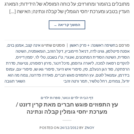
מתובלים בהומור ומחורזים; על כוחה המופלא של הידידות; המארג
העדין בטבע ומערכת יחסי הגומלין של קבלה ונתינה; האישה […]
המשך קריאה
→
פורסם ב
חשיפה ראשונה: + פרק ראשון
|
פוסטים שתוייגו
אינה קצב
,
אמנון בוים
,
אסנת פייטלסון
,
גווינו לדה
,
דניאל חיימוביץ
,
דקל הזהב
,
הומאופטיה
,
השיטה
הסודית
,
השיטה הסודית המתכונים
,
ואנגרי
,
ט"ו בשבט
,
טלי לוי
,
יסמין דייויס
,
להקדים רפואה למכה
,
ליאורה גרוסמן
,
מיכל זינגר
,
מירון רפופורט
,
נטיעות
,
סדרת
הרפתקה
,
סוד הגן הנעלם
,
סין
,
סיפורי איש היער
,
סיפורי גאו שו
,
סיפורי עם
,
עמוס
בידרמן
,
עמנואל לוטם
,
עץ התפוזים פוגש חברים
,
פאדרה פדרונה
,
צמח מה הוא
יודע?
,
צמחים
,
רחל טלשיר
,
תמר ורטה זהבי
השאר תגובה
דף הבית ילדים ונוער
,
ספרות ילדים
עץ התפוזים פוגש חברים מאת קרין דזנט /
מערכת יחסי גומלין קבלה ונתינה
POSTED ON
24/12/2012
BY
ZNOY