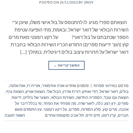
POSTED ON
25/11/2012
BY
ZNOY
הוצאתם ספר? מגיע לו להתנוסס על בול אישי משלו, שיוכן ע"י
השירות הבולאי של דואר ישראל. ובאמת, מתי הופיעה עטיפת
הספר שכתבתם על בול דואר? על רקע רומנטי מאת מרים
קוץ (הוצ' ידיעות ספרים) החודש הכריז השירות הבולאי בחברת
דואר ישראל על תחרות עיצוב בולים דיגיטלית. במהלך […]
המשך קריאה
→
פורסם ב
אירועי ספרות
|
פוסטים שתוייגו
אורה אחימאיר
,
אורית רז
,
אות אתנה
,
בולים
,
דואר ישראל
,
דודי אוחיון
,
דורית אדרין
,
הבול שלי
,
הוצאת אוריון
,
הוצאת גרף
,
הוצאת עם עובד
,
הספריה החדשה
,
השירות הבולאי
,
השער של ג'ולייט
,
ידיעות
ספרים
,
ירון רצון
,
כלה
,
ליאור שדה
,
מה מפחיד את הפחד
,
מי בכלל דיבר על
אהבה
,
מרים קוץ
,
סלע הסודות
,
ספרים
,
על רקע רומנטי
,
עץ התפוזים פוגש
חברים
,
קרין דזנט
,
תיקי וידס
,
תל אביב ומקומות אחרים
השאר תגובה