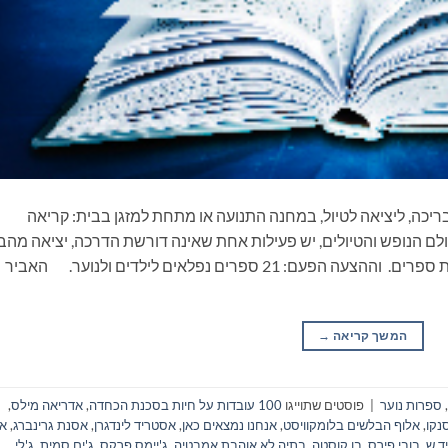
ריכה, ליציאה לטיול, במחנה התנועה או מתחת למזגן בבית: קריאה
ם הנופש והטיולים, יש פעילות אחת שאינה דורשת הדרכה, יציאה מהב
ונסיעה, התארגנות ממושכת ואפילו שיחה: קריאת ספרים. וההצעה הפעם: 21 ספרים נפלאים לילדים ולנוער. האביר
המשך קריאה
→
,
ספרות נוער
|
פוסטים שתוייגו
100 עובדות על חיות בסכנת הכחדה
,
אדריאה מילס
,
נקו
,
אלוף הבלשים בלומקוויסט
,
אנחנו נמצאים כאן
,
אסטריד לינדגרן
,
אסנת גרינברג
,
אר
יד ש
,
בובי פירס
,
בן קוסטה
,
בתיה לא אוהבת אמבטיה
,
ג'יימס פרקס
,
ג'ים סמית
,
ג'לי