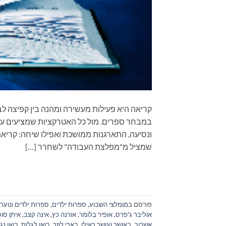
קריאה היא פעילות מעשירה ומהנה בין קפיצה לב
במבחר ספרים. מול כל האטרקציות שמציעים עול
שמציל מ"מפלצת העבודה" לשחרר […]
פורסם ב
מומלצי השבוע
,
ספרות ילדים
,
ספרות ילדים ונוער
אוליבר ג'פרס
,
אופיר בלומר
,
אורנה כץ
,
אינה קצב
,
איתן סוס
אשרוב
,
באושר ועושר כאילו
,
בארי לוזר
,
בואו לגלות
,
בואו נג