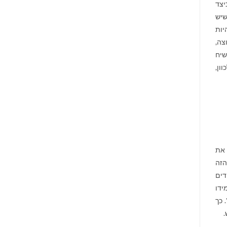
יצד
שיש
יות
צה,
שיח
ון,
 את
הזה
דים
ידו
 כך
.