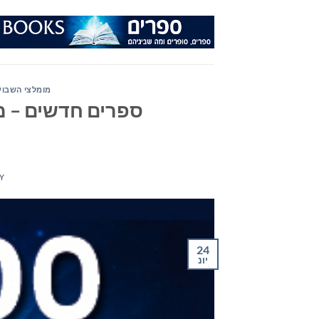
Ski
t
conten
מומלצי השבוע
ספרים חדשים – מו
Y
24
יונ