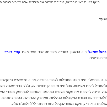
ייחשף לזווית ראייה חדשה, לנקודת מבטם של הילדים שלא צריכים לגלות ה
מנוקד
 ברגל שמאל
הוא הראשון בסדרה מקסימה לבני נוער מאת
קנדי גארד
, יו
רית בריטית.
הכי טובות שלה מיפ ורובס מתחילות ללמוד בחטיבה, וזה אומר שהגיע הזמן להפ
התחיל להיות מגניבות. אבל מיפ ורובס הן חנוניות-על, ולג'לי ברור שהכול תלוי
הכול צריכה להקסים את מקסי מקסים המהמם והסתום, להתחמק מסנדי המע
 ולהתיידד עם חבורת המקובלות הגועליות, וזאת רק ההתחלה. הספר כתוב כמו י
ולבים בו איורי קומיקס בשחור לבן. כל אחת תתחבר לג'לי ולעולם שלה.