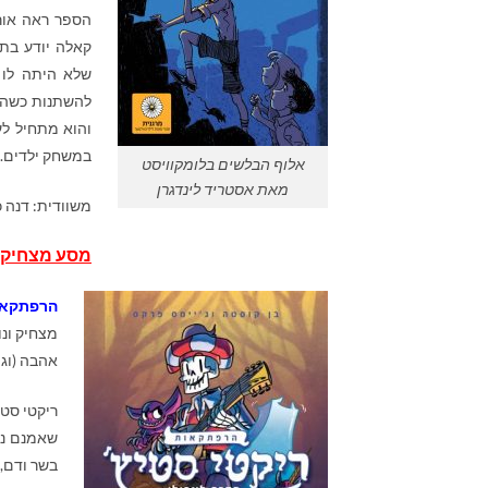
קאלה יודע בתו
שלא היתה לו 
להשתנות כשהדו
והוא מתחיל לע
במשחק ילדים.
אלוף הבלשים בלומקוויסט
מאת אסטריד לינדגרן
משוודית: דנה כספי,
מסע מצחיק 
הרפתקאות
מצחיק ונו
אהבה (וגם
ריקטי סטי
שאמנם נרא
בשר ודם, 