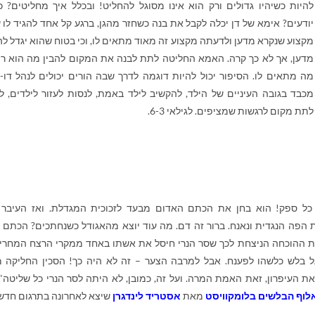
להיות כשיהיו גדולים ורק הוא אינו מסוגל להחליט! ובכלל איך מחליטים? כ
יודעים? אימא של דן יכלה לקבל את בנה כשחזר מהגן, ברגע קל אחד להגיד לו 
מקצוע שנקרא מדען ולדעתה מקצוע זה מאוד מתאים לו, וכי בטוח שהוא יגדל לה
מדען, אך לא כך קרה. האמא החליטה לתת לבנה את המקום להבין מה הוא רו
מה מתאים לו. הסיפור יכול להיות דוגמה לדרך שבה הורים יכולים לנהל דו-
מכבד בגובה העיניים של הילד, להקשיב לילד באמת, לנסות לעזור לילדים, לכו
לתת מקום לרגשות שמציפים. לגילאי 6-3.
 כל ספק! הוא בחן את הכתם האדום מבעד לזכוכית המגדלת. ואז העיבר
 הפה הנגדית ונאנח. ברור זה דם. מה עוד יוצא מהאגודל כשנחתכים? הכתם 
ות ההוכחה הניצחת לכך שסר הנרי חיסל את אשתו באחד ממקרי הרצח המחרי
ל בלש כלשהו לפענח. אבל למרבה הצער – זה לא היה כך! הסכין החליקה מ
 העיפרון, זאת האמת המרה. ועל זה, כמובן, לא היתה לסר הנרי כל שליטה".
לוף הבלשים בלומקוויסט
מאת
אסטריד לינדגרן
שיצא לאחרונה בתרגום חדש