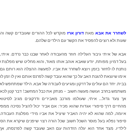
לשחרר את אבא
מאת
דורון ארז
מוקדש לכל ההורים שעובדים קשה וה
שעות ולא רוצים להפסיד את הקשר עם הילדים שלהם.
אבא של איתי גיבור העלילה חוזר מהעבודה לאחר שבנו כבר נרדם. איתי, 
בעל דמיון מפותח, יודע שאבא אוהב אותו מאוד, והוא מחליט שיש מפלצת 
נותנת לו לחזור בזמן ויוצא לשחרר את אביו. למעשה ההצלה הוא רותם גם
אימו שיוצאת להגנת האב על כך שהוא עובד קשה לפרנס אותם ואין לו זמן לה
בבית. יחד הם עולים על דרקון ומגיעים לעבודה של אבא. הילד שמתחפש לאב
משתמש בחרב ועושה מעשה חשוב – מנתק את כבל המחשב! דבר קטן לכאו
אך צעד גדול… איתי, שעולמו מורכב מאבירים ודרקונים מגיב לסיטוא
מהחיים דרך סיפורי אגדות שהוא מכיר: אם אביר יכול להציל נסיכה ממפ
איומה, למה שהוא לא יהיה האביר שיציל את אביו מידי מפלצת העבודה. 
סיפור נפלא בעל מוסר השכל חשוב שכל הורה רצוי שיפנים שיקרא את הסי
לילדיו. מצד אחד הוא יגלה הזדהות עם האב שעובד קשה לפרנסתו, אך