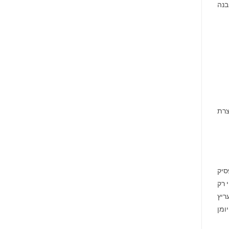
בנה
צרת
סיק
 רק
ריץ
ומן