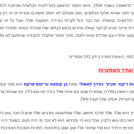
הספר ראה אור לראשונה בשנת 1946, והוא הספר הראשון בטרילוגיה הבלשית שכתבה לינ
ך-תוכו שהוא אלוף הבלשים, ואם מעולם לא תפס פושעים אמיתיים זה רק ב
הזדמנות. ובאמת, מה כבר יכול לקרות בעיירה השקטה שלו? אבל כל זה ע
ד איינר מגיע לביקור. קאלה מרגיש בחוש הבלשי שלו שהדוד המוזר מסתיר מש
קוב אחריו עם אנדרס ואווה-לוטה. מהר מאוד מתברר לחבורה שהפעם לא מד
 הוצאת זמורה ביתן, 142 עמודים
ועתיר משמעויות
 ריקטי סטיץ' -הדרך לאפולי
מאת
בן קוסטה וג'יימס פרקס
הוא ספר קומ
עז, ראשון בסדרה, שמוכיח שגם אם אתה שלד בודד (או גוש ג'לי), מה שאתה צריך
 חברות, אומץ, שכל וקצת מזל).
ץ' הוא שלד. שלד מדבר וחושב, שלד שמתגעגע ומרגיש, שלד שיש לו חבר, גוש ג'לט
ה כמו גוש ג'לטין, אבל הוא חי ומרגיש. הוא לא זוכר מי היה פעם, כשעוד היה 
והרמז היחיד הוא שיר שחוזר אליו שוב ושוב בחלומות. למרות הסכנות האורבות 