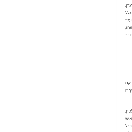
דגרן.
גלל
ומד
הו,
ובר
יקס
 זו
ין,
איש
בכל