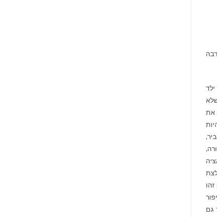
רבה
ילד
שלא
 את
יות
יר,
רה,
ציה
לצת
זהו
פור
 גם