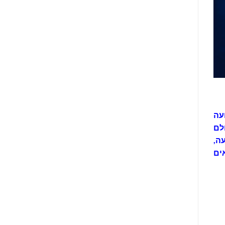
עה
לם
ה,
2 ספרים נפלאים