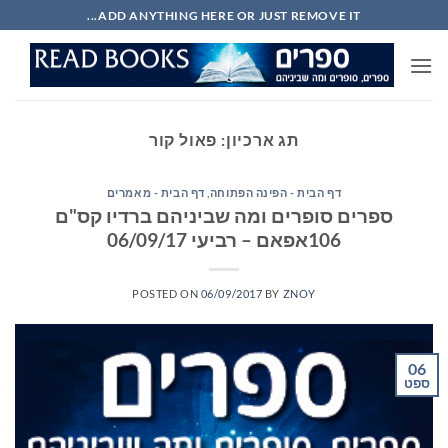
Ski
ADD ANYTHING HERE OR JUST REMOVE IT...
t
conten
תג ארכיון:
פאול קור
דף הבית - הפינה הפתוחה
,
דף הבית - מאמרים
ספרים סופרים ומה שביניהם ברדיו קס"ם
106אפאם – רביעי 06/09/17
POSTED ON
06/09/2017
BY
ZNOY
06
ספט