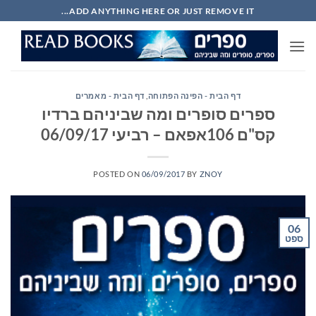
Ski
ADD ANYTHING HERE OR JUST REMOVE IT...
t
conten
דף הבית - הפינה הפתוחה
,
דף הבית - מאמרים
ספרים סופרים ומה שביניהם ברדיו
קס"ם 106אפאם – רביעי 06/09/17
POSTED ON
06/09/2017
BY
ZNOY
06
ספט