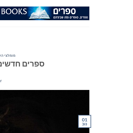
Ski
t
conten
מומלצי הש
ספרים חדשים – מ
Y
01
נוב