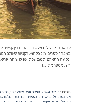
קריאה היא פעילות מעשירה ומהנה בין קפיצה לב
במבחר ספרים. מול כל האטרקציות שעולם הנופש
ונסיעה, התארגנות ממושכת ואפילו שיחה: קרי
ריץ', מספר את […]
פורסם ב
מומלצי השבוע
,
ספרות נוער
,
פרוזה מקור
,
פרוזה ת
וייס
,
בטרם עלותם לגרדום
,
בשפריר חביון
,
בתיה קולטון
,
ג'ו
האי אולי
,
הקמע
,
הקמע 5
,
הרב חיים סבתו
,
ונציה
,
יעל אכמו