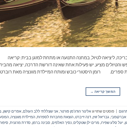
ריכה, ליציאה לטיול, במחנה התנועה או מתחת למזגן בבית: קריאה
 והטיולים מציע, יש פעילות אחת שאינה דורשת הדרכה, יציאה מהבית
את ספרים. רומן היסטורי כובש ומותח המיילדת מוונציה מאת רוברט
המשך קריאה
→
רגום
|
פוסטים שתוייגו
אלינור הודג'מן פורטר
,
אני שצללתי ללב העולם
,
אפרים קישון
,
ב
 אברקומבי
,
גבריאל זווין
,
דנה זייברט
,
הוצאת מחברות לספרות
,
המיילדת מוונציה
,
המסע 
ן
,
יעל סלע שפירו
,
מרים ילן שטקליס
,
נסיך האלפים
,
סבינה ברמן
,
סדרת מרגנית
,
סיפורי