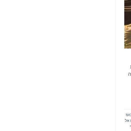
ה
ועז
אל