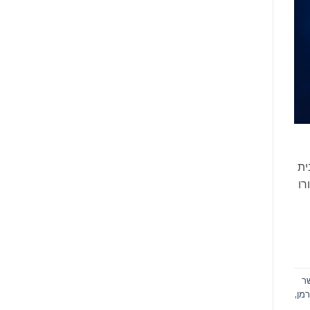
ית
רו
ר
רמן
,