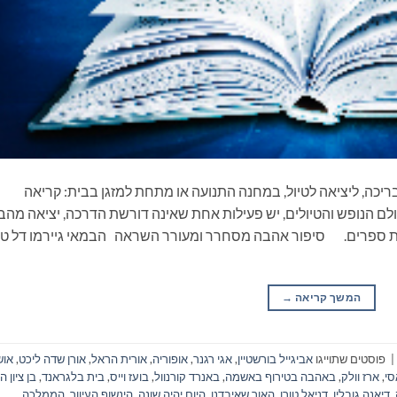
ריכה, ליציאה לטיול, במחנה התנועה או מתחת למזגן בבית: קריאה
ם הנופש והטיולים, יש פעילות אחת שאינה דורשת הדרכה, יציאה מהב
את ספרים. סיפור אהבה מסחרר ומעורר השראה הבמאי גיירמו דל טו
המשך קריאה
→
|
פוסטים שתוייגו
אביגייל בורשטיין
,
אגי רגנר
,
אופוריה
,
אורית הראל
,
אורן שדה ליכט
,
אוש
סי
,
ארז וולק
,
באהבה בטירוף באשמה
,
באנרד קורנוול
,
בועז וייס
,
בית בלגראנד
,
בן ציון ה
,
דיאנה גובלין
,
דניאל טורו
,
האור שאיבדנו
,
היום יהיה שונה
,
הינשוף העיוור
,
הממלכה