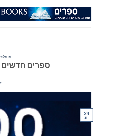
Ski
t
conten
מומלצי
ספרים חדשים – מומ
Y
24
יונ