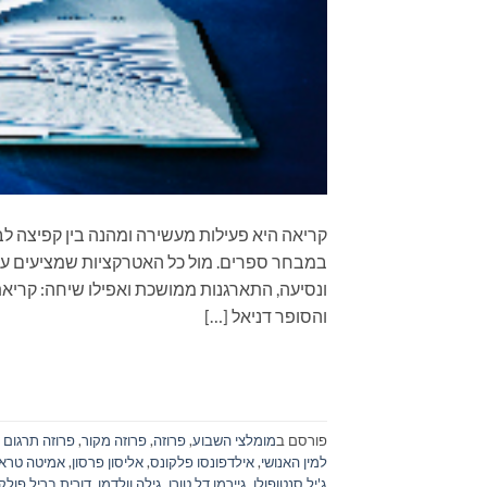
קריאה היא פעילות מעשירה ומהנה בין קפיצה לב
במבחר ספרים. מול כל האטרקציות שמציעים עול
ונסיעה, התארגנות ממושכת ואפילו שיחה: קרי
והסופר דניאל […]
פורסם ב
מומלצי השבוע
,
פרוזה
,
פרוזה מקור
,
פרוזה תרגום
למין האנושי
,
אילדפונסו פלקונס
,
אליסון פרסון
,
אמיטה טרא
ג'יל סנטופולו
,
גיירמו דל טורו
,
גילה וולדמן
,
דורית בריל פולק