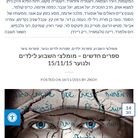
המקומות
,
העיר הצמאה
,
ויקטוריה איוויארד
,
ויקטוריה סקוט
,
חיות הפלא והיכן ניתן
למצוא אותן
,
חרב הזכוכית
,
יעל אכמון
,
יעל ענבר
,
כפפה אדומה
,
כריס קולפר
,
מגנס צ'ייס והאלים של אוסגרד
,
מלכה אדומה
,
מסע בזמן עם אוגר
,
מסעותיו של
הסופר
,
נועה בן פורת
,
נילי לוי
,
נעמה בן דור
,
עד אין קץ
,
ענבל שגיב נקדימון
,
עפרה
אביגד
,
פטיש הרעם
,
פטריק נס
,
פיטקוס לור
,
קארי ראיין
,
קומיקס
,
רוני גלבפיש
,
רוס וולפורד
,
ריינה טלגמאייר
,
ריק ריירדן
השאר תגובה
מומלצי השבוע
,
ספרות ילדים
,
ספרות ילדים ונוער
,
ספרות נוער
ספרים חדשים – מומלצי השבוע לילדים
ולנוער 15/11/15
POSTED ON
14/11/2015
BY
ZNOY
14
נוב