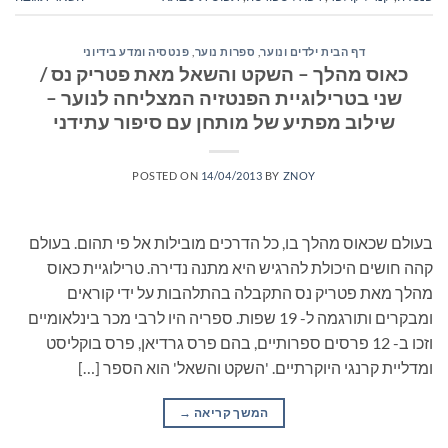
דף הבית ילדים ונוער
,
ספרות נוער
,
פנטסיה ומדע בידיוני
כאוס מהלך – השקט והשאל מאת פטריק נס /
שני בטרילוגיית הפנטזיה המצליחה לנוער –
שילוב מפתיע של מותחן עם סיפור עתידני
POSTED ON
14/04/2013
BY
ZNOY
בעולם שכאוס מהלך בו, כל הדרכים מובילות אל פי תהום. בעולם
קהה חושים היכולת להרגיש היא מתנה נדירה. טרילוגיית כאוס
מהלך מאת פטריק נס התקבלה בהתלהבות על ידי קוראים
ומבקרים ותורגמה ל- 19 שפות. ספריה היו לרבי מכר בינלאומיים
וזכו ב- 12 פרסים ספרותיים, בהם פרס גרדיאן, פרס בוקליסט
ומדליית קרנגי היוקרתיים. 'השקט והשאל' הוא הספר […]
המשך קריאה
→