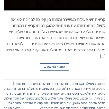
קריאה היא פעילות מעשירה ומהנה בין קפיצה לבריכה, ליציאה
לטיול, במחנה התנועה או מתחת למזגן בבית: קריאה במבחר
ספרים. מול כל האטרקציות שמציעים עולם הנופש והטיולים, יש
פעילות אחת שאינה דורשת הדרכה, יציאה מהבית ונסיעה,
התארגנות ממושכת ואפילו שיחה: קריאת ספרים. להשתחרר
מקללת האם מכשפה של סופה ומלח מאת קנדל קולפר הוא סיפור
[…]
המשך קריאה
→
פורסם ב
מומלצי השבוע
,
ספרות ילדים
,
ספרות ילדים ונוער
,
ספרות נוער
|
פוסטים שתוייגו
ארז אשרוב
,
ג'וליוס ובונה השעונים
,
גרגור וקללת הדם
,
דורית בריל
פולק
,
דיוויד ווליאמס
,
הסכין והרקיע
,
ויקטוריה איוויארד
,
זרת זרת לשלום
,
טוני רוס
,
טים הייר
,
יעל אכמון
,
כאוס מהלך
,
מיכל אלפון
,
מיכל כהן
,
מכשפה של סופה ומלח
,
מלכה אדומה
,
נחום גוטמן
,
נעה מרוז סמלסון
,
סוזן קולינס
,
עולמטה
,
פטריק נס
,
פנטזיה
,
קנדל קולפר
,
רפאל ספורטה
,
תפוס ת'סבתא
השאר תגובה