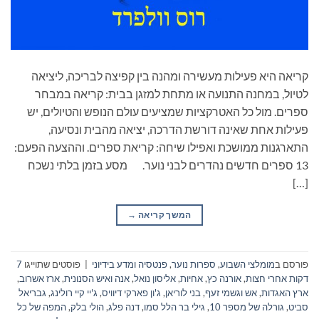
קריאה היא פעילות מעשירה ומהנה בין קפיצה לבריכה, ליציאה
לטיול, במחנה התנועה או מתחת למזגן בבית: קריאה במבחר
ספרים. מול כל האטרקציות שמציעים עולם הנופש והטיולים, יש
פעילות אחת שאינה דורשת הדרכה, יציאה מהבית ונסיעה,
התארגנות ממושכת ואפילו שיחה: קריאת ספרים. וההצעה הפעם:
13 ספרים חדשים נהדרים לבני נוער. מסע בזמן בלתי נשכח
[…]
המשך קריאה
→
פורסם ב
מומלצי השבוע
,
ספרות נוער
,
פנטסיה ומדע בידיוני
|
פוסטים שתוייגו
7
דקות אחרי חצות
,
אורנה כץ
,
אחיות
,
אליסון נואל
,
אנה ואיש הסנונית
,
ארז אשרוב
,
ארץ האגדות
,
אש וגשמי זעף
,
בני לוריאן
,
ג'ון פארקי דיוויס
,
ג'יי קיי רולינג
,
גבריאל
סביט
,
גורלה של מספר 10
,
גילי בר הלל סמו
,
דנה פלג
,
הולי בלק
,
המפה של כל