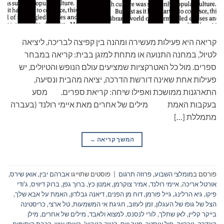
קריאה היא פעילות מעשירה ומהנה בין קפיצה לבריכה, ליציאה
לטיול, במחנה התנועה או מתחת למזגן בבית: קריאה במבחר
ספרים. מול כל האטרקציות שמציעים עולם הנופש והטיולים, יש
פעילות אחת שאינה דורשת הדרכה, יציאה מהבית ונסיעה,
התארגנות ממושכת ואפילו שיחה: קריאת ספרים. מסע
בעקבות האמת מילים של אחרים מאת איימי רולנד (בעברה
מתמללת […]
המשך קריאה
→
פורסם ב
מומלצי השבוע
,
פרוזה תרגום
|
פוסטים שתוייגו
אברהם יבין
,
אואן שירס
,
אורטל אריכה
,
איימי רולנד
,
אמיר צוקרמן
,
אמנון כץ
,
ברוך גפן
,
ברוק דיוויס
,
ג'ודי
פיקו
,
גיא הרלינג
,
גייל פורמן
,
דוח מן הפנים
,
דיאנה גבלדון
,
האמת על אבא שלך
,
הצל של גופו של העגלון
,
זמן לעזוב
,
חגיגת אי המשמעות
,
טל ארצי
,
כריסטינה
בייקר קליין
,
לאן שתלך
,
לורי לנסנס
,
למצוא ולאבד
,
מילים של אחרים
,
מילן
קונדרה
,
נוכרייה
,
פול אוסטר
,
פטר וייס
,
קטיה בנוביץ'
,
ראיתי איש
,
רכבת היתומים
,