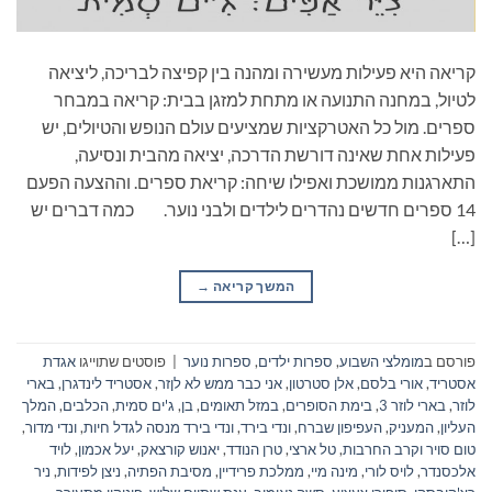
קריאה היא פעילות מעשירה ומהנה בין קפיצה לבריכה, ליציאה
לטיול, במחנה התנועה או מתחת למזגן בבית: קריאה במבחר
ספרים. מול כל האטרקציות שמציעים עולם הנופש והטיולים, יש
פעילות אחת שאינה דורשת הדרכה, יציאה מהבית ונסיעה,
התארגנות ממושכת ואפילו שיחה: קריאת ספרים. וההצעה הפעם
14 ספרים חדשים נהדרים לילדים ולבני נוער. כמה דברים יש
[…]
המשך קריאה
→
פורסם ב
מומלצי השבוע
,
ספרות ילדים
,
ספרות נוער
|
פוסטים שתוייגו
אגדת
אסטריד
,
אורי בלסם
,
אלן סטרטון
,
אני כבר ממש לא לןזר
,
אסטריד לינדגרן
,
בארי
לוזר
,
בארי לוזר 3
,
בימת הסופרים
,
במזל תאומים
,
בן
,
ג'ים סמית
,
הכלבים
,
המלך
העליון
,
המעניק
,
העפיפון שברח
,
ונדי בירד
,
ונדי בירד מנסה לגדל חיות
,
ונדי מדור
,
טום סויר וקרב החרבות
,
טל ארצי
,
טרן הנודד
,
יאנוש קורצאק
,
יעל אכמון
,
לויד
אלכסנדר
,
לויס לורי
,
מינה מיי
,
ממלכת פרידיין
,
מסיבת הפתיה
,
ניצן לפידות
,
ניר