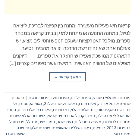
קריאה היא פעילות מעשירה ומהנה בין קפיצה לבריכה, ליציאה
לטיול, במחנה התנועה או מתחת למזגן בבית: קריאה במבחר
ספרים. מול כל האטרקציות שעולם הנופש והטיולים מציע, יש
פעילות אחת שאינה דורשת הדרכה, יציאה מהבית ונסיעה,
התארגנות ממושכת ואפילו שיחה: קריאת ספרים. דיוקנים
מופלאים של ההוויה האנושית חמישה עשר סיפורים קצרים […]
המשך קריאה
→
פורסם ב
מומלצי השבוע
,
ספרות ילדים
,
ספרות נוער
,
פרוזה תרגום
|
פוסטים
שתוייגו
אורטל אריכה
,
אליס מונרו
,
באושר ועושר כאילו 3
,
גאווין אקסטנס
,
גלי
בחורשת האקליפטוס
,
דנה אלעזר הלוי
,
דני ספרים
,
היקום נגד אלכס וודס
,
הספר
הזה אכל לי את הכלב
,
חגי ברקת
,
ליאת בנימיני אריאל
,
לשחוטת או לא לשחות
,
מחברות לספרות
,
מעשה בחתוליים
,
נעמי שמר
,
סמדר שיר
,
ע' הלל
,
פרס נובל
בספרות 2013
,
קומיקס
,
ריקוד הצללים המאושרים
,
שמרית אלקנתי
,
שרה
מלינובסקי
השאר תגובה