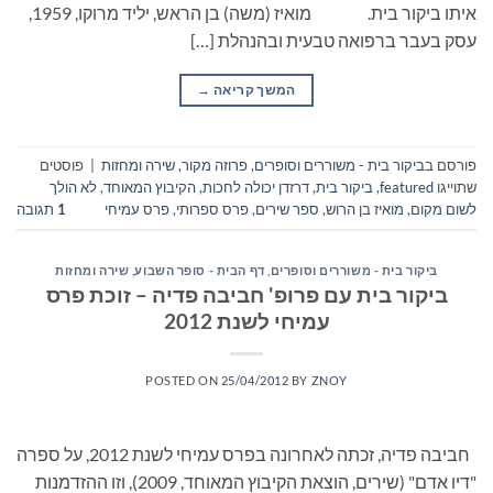
איתו ביקור בית. מואיז (משה) בן הראש, יליד מרוקו, 1959,
עסק בעבר ברפואה טבעית ובהנהלת […]
המשך קריאה
→
פורסם ב
ביקור בית - משוררים וסופרים
,
פרוזה מקור
,
שירה ומחזות
|
פוסטים
שתוייגו
featured
,
ביקור בית
,
דרזדן יכולה לחכות
,
הקיבוץ המאוחד
,
לא הולך
לשום מקום
,
מואיז בן הרוש
,
ספר שירים
,
פרס ספרותי
,
פרס עמיחי
1
תגובה
ביקור בית - משוררים וסופרים
,
דף הבית - סופר השבוע
,
שירה ומחזות
ביקור בית עם פרופ' חביבה פדיה – זוכת פרס
עמיחי לשנת 2012
POSTED ON
25/04/2012
BY
ZNOY
חביבה פדיה, זכתה לאחרונה בפרס עמיחי לשנת 2012, על ספרה
"דיו אדם" (שירים, הוצאת הקיבוץ המאוחד, 2009), וזו ההזדמנות