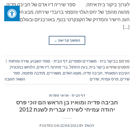
לערוך ביקור בית איתה. ספר שיריה דיו אדם של חביבה פדיה
מהווה מהפך של יחס הגלוי והסמוי ברובדי שירתה. מבע השירים
העז, הישיר והמדויק של הקונקרטי בנוף, באורבניזם ובעולם, מפנה
[…]
המשך קריאה
→
פורסם ב
ביקור בית - משוררים וסופרים
,
דף הבית - סופר השבוע
,
שירה ומחזות
|
פוסטים שתוייגו
ביקור בית
,
בעין החתול
,
ברי סחרוף
,
דיו אדם
,
הלוחש במכונית
,
הקיבוץ המאוחד
,
חביבה פדיה
,
מוצא האדם
,
משוררים
,
מתיבה סתומה
,
ספר
שירים
,
פרס עמיחי
,
שירים
השאר תגובה
דף הבית - ארועי ספרות
חביבה פדיה ומואיז בן הראש הם זוכי פרס
יהודה עמיחי לשירה עברית לשנת 2012
POSTED ON
22/04/2012
BY
ZNOY