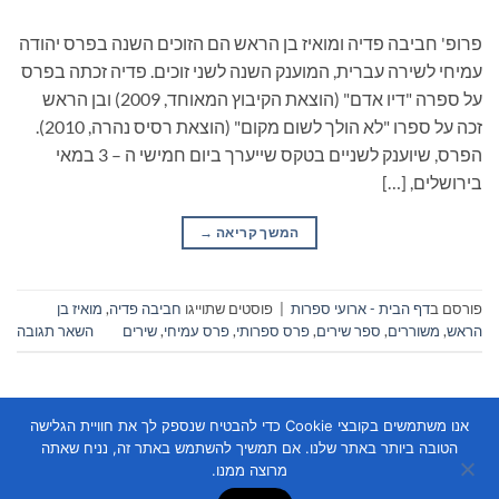
פרופ' חביבה פדיה ומואיז בן הראש הם הזוכים השנה בפרס יהודה
עמיחי לשירה עברית, המוענק השנה לשני זוכים. פדיה זכתה בפרס
על ספרה "דיו אדם" (הוצאת הקיבוץ המאוחד, 2009) ובן הראש
זכה על ספרו "לא הולך לשום מקום" (הוצאת רסיס נהרה, 2010).
הפרס, שיוענק לשניים בטקס שייערך ביום חמישי ה – 3 במאי
בירושלים, […]
המשך קריאה
→
פורסם ב
דף הבית - ארועי ספרות
|
פוסטים שתוייגו
חביבה פדיה
,
מואיז בן
הראש
,
משוררים
,
ספר שירים
,
פרס ספרותי
,
פרס עמיחי
,
שירים
השאר תגובה
אנו משתמשים בקובצי Cookie כדי להבטיח שנספק לך את חוויית הגלישה
הטובה ביותר באתר שלנו. אם תמשיך להשתמש באתר זה, נניח שאתה
מרוצה ממנו.