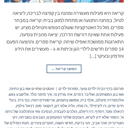
קריאה היא פעילות מעשירה ומהנה בין קפיצה לבריכה, ליציאה
לטיול, במחנה התנועה או מתחת למזגן בבית: קריאה במבחר
ספרים. מול כל האטרקציות שעולם הנופש והטיולים מציע, יש
פעילות אחת שאינה דורשת הדרכה, יציאה מהבית ונסיעה,
התארגנות ממושכת ואפילו שיחה: קריאת ספרים. וההצעה הפעם:
14 ספרים חדשים לילדי הגן וכיתות א-ג – מעשירים את הידע
והדמיון ובעיקר […]
המשך קריאה
→
פורסם ב
דף הבית ילדים ונוער
,
ספרות ילדים
|
פוסטים שתוייגו
אווז בגן החיות
,
אווז בגן המשחקים
,
אוליבר ג'פרס
,
איה גורדון נוי
,
איך סיפור נולד
,
אלישבע געש
,
אלכסנדרה מיטלוב
,
אלף בית
,
אפושון צחצוחון
,
אריסטידס רואיז
,
בוני ורת
,
בעלי
חיים ימיים
,
ג'ו ליצ'פילד
,
ג'ו מתיו
,
גליה אלוני דגן
,
דוקטור סוס
,
דניאל גילפין
,
דניאלה פונד
,
דפדף
,
דרו דיוולט
,
הולכים לעבודה
,
הנסיכה פוזי והתהלוכה של כיתה
א'
,
הספר שלא ידע לקרוא
,
הענקים שליטי המעמקים
,
הצבעים בשביתה
,
ויקי
הוטרינרית
,
זוהר אביב
,
חגי ברקת
,
חודשי השנה
,
חוקרים צעירים
,
חנות המילים של