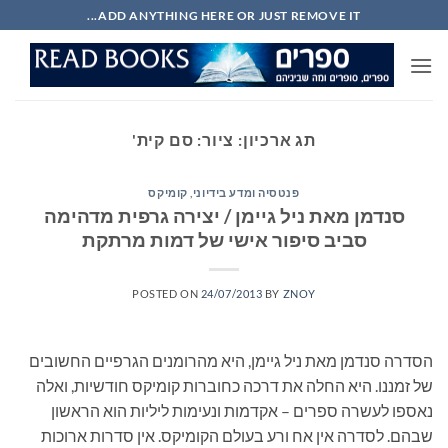
Ski
ADD ANYTHING HERE OR JUST REMOVE IT...
t
conten
תג ארכיון:
ציור: סם קית'
פנטסיה ומדע בידיוני
,
קומיקס
סנדמן מאת ניל גיימן / יצירה גרפית מדהימה
סביב סיפור אישי של דמות מרתקת
POSTED ON
24/07/2013
BY
ZNOY
הסדרה סנדמן מאת ניל גיימן, היא מהרומנים הגרפיים החשובים
של זמננו. היא החלה את דרכה כחוברות קומיקס חודשיות, ואלה
נאספו לעשרה ספרים – אקדמות ונעימות ליליות הוא הראשון
שבהם. לסדרה אין אח ורע בעולם הקומיקס. אין סדרות ארוכות