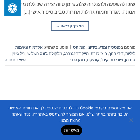
שזכו להשפעה ולהצלחה שלה. גיימן טווה יצירה שכוללת מיתולוגיה,
אמונה, מגדר ותמות גדולות אחרות סביב סיפור אישי […]
המשך קריאה
→
פורסם ב
פנטסיה ומדע בידיוני
,
קומיקס
|
פוסטים שתוייגו
אקדמות ונעימות
ליליות
,
דידי חנוך
,
הוצ' כנרת
,
מייק דרינגנברג
,
מלקולם ג'ונס השלישי
,
ניל גיימן
,
סנדמן
,
ציור: סם קית'
,
קומיקס
,
רומן גרפי
השאר תגובה
אנו משתמשים בקובצי Cookie כדי להבטיח שנספק לך את חוויית הגלישה
Copyright 2026 ©
Flatsome Theme
הטובה ביותר באתר שלנו. אם תמשיך להשתמש באתר זה, נניח שאתה
מרוצה ממנו.
מאשר/ת