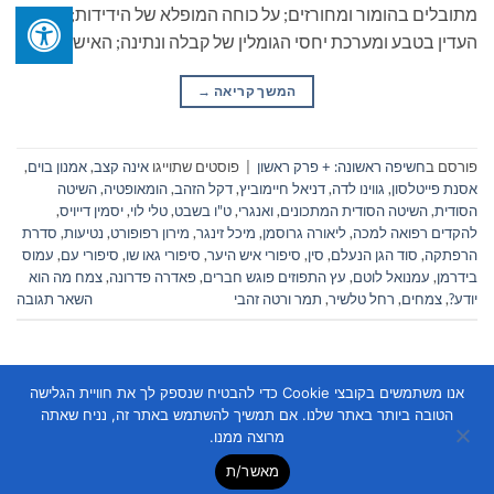
מתובלים בהומור ומחורזים; על כוחה המופלא של הידידות; המארג
העדין בטבע ומערכת יחסי הגומלין של קבלה ונתינה; האישה […]
המשך קריאה
→
פורסם ב
חשיפה ראשונה: + פרק ראשון
|
פוסטים שתוייגו
אינה קצב
,
אמנון בוים
,
אסנת פייטלסון
,
גווינו לדה
,
דניאל חיימוביץ
,
דקל הזהב
,
הומאופטיה
,
השיטה
הסודית
,
השיטה הסודית המתכונים
,
ואנגרי
,
ט"ו בשבט
,
טלי לוי
,
יסמין דייויס
,
להקדים רפואה למכה
,
ליאורה גרוסמן
,
מיכל זינגר
,
מירון רפופורט
,
נטיעות
,
סדרת
הרפתקה
,
סוד הגן הנעלם
,
סין
,
סיפורי איש היער
,
סיפורי גאו שו
,
סיפורי עם
,
עמוס
בידרמן
,
עמנואל לוטם
,
עץ התפוזים פוגש חברים
,
פאדרה פדרונה
,
צמח מה הוא
יודע?
,
צמחים
,
רחל טלשיר
,
תמר ורטה זהבי
השאר תגובה
אנו משתמשים בקובצי Cookie כדי להבטיח שנספק לך את חוויית הגלישה
הטובה ביותר באתר שלנו. אם תמשיך להשתמש באתר זה, נניח שאתה
מרוצה ממנו.
מאשר/ת
Copyright 2026 ©
Flatsome Theme