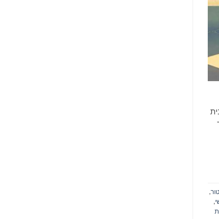
ית
טור
,
י
,
ת