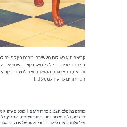
קריאה היא פעילות מעשירה ומהנה בין קפיצה לב
במבחר ספרים. מול כל האטרקציות שמציעים עול
ונסיעה, התארגנות ממושכת ואפילו שיחה: קרי
הסהרורים לריקוד למסע […]
פורסם ב
מומלצי השבוע
,
פרוזה תרגום
|
פוסטים שתוייגו
אל
גיל שמר
,
גלות ומלכות
,
דיוויד פוסטר וואלאס
,
יואב כ"ץ
,
כל 
מיץ' אלבום
,
מירה ג'ייקוב
,
מיתרי הקסם של פרנקי פרסטו
,