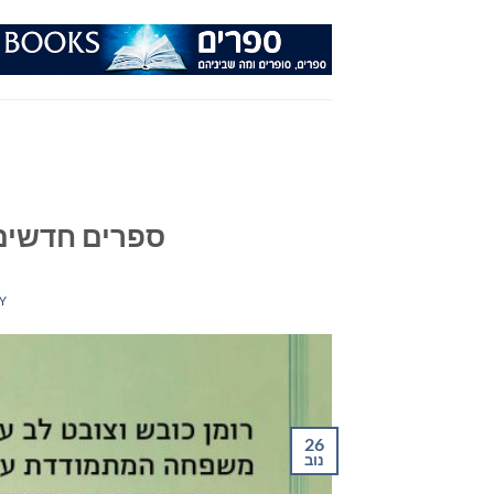
Ski
t
conten
ספרים חדשים – מ
Y
26
נוב