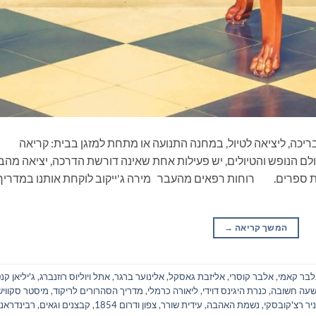
ריכה, ליציאה לטיול, במחנה התנועה או מתחת למזגן בבית: קריאה
ם הנופש והטיולים, יש פעילות אחת שאינה דורשת הדרכה, יציאה מהב
את ספרים. רוחות רפאים מהעבר מירה ג'ייקוב לוקחת אותנו במדריך
המשך קריאה
→
בר קאמי
,
אלבר קוסרי
,
אליזבת גאסקל
,
אלינוער ברגר
,
אתל ויוליוס רוזנברג
,
ג'יליאן קנ
שעה חשובה
,
כנרת היגינס דוידי
,
ליאורה כרמלי
,
מדריך הסהרורים לריקוד
,
מיסטר סקוויש
ניר רצ'קובסקי
,
נשמת האהבה
,
עידית שורר
,
צפון ודרום 1854
,
קבצנים וגאים
,
רבינדראנ