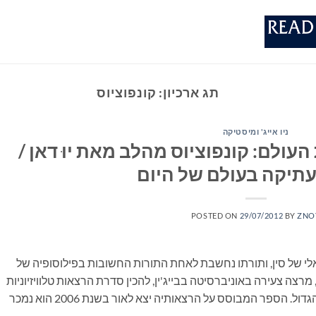
תג ארכיון:
קונפוציוס
ניו אייג' ומיסטיקה
ולם: קונפוציוס מהלב מאת יוּ דאן /
תיקה בעולם של היום
POSTED ON
29/07/2012
BY
ZNO
לי של סין, ותורתו נחשבת לאחת התורות החשובות בפילוסופיה של
ה יוּ דאן, מרצה צעירה באוניברסיטה בבייג'ין, להכין סדרת הרצאות טלוויזיוניות
שיסבירו לאזרחי סין את תובנותיו של הפילוסוף הגדול. הספר המבוסס על הרצאותיה יצא לאור בשנת 2006 הוא נמכר