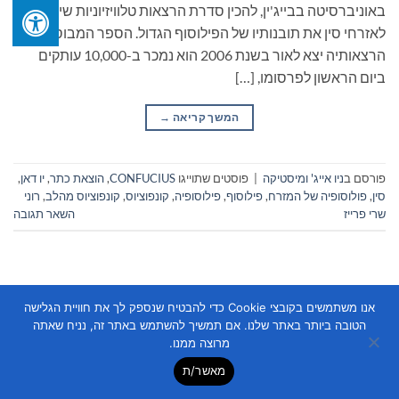
באוניברסיטה בבייג'ין, להכין סדרת הרצאות טלוויזיוניות שיסבירו
לאזרחי סין את תובנותיו של הפילוסוף הגדול. הספר המבוסס על
הרצאותיה יצא לאור בשנת 2006 הוא נמכר ב-10,000 עותקים
ביום הראשון לפרסומו, […]
המשך קריאה
→
פורסם ב
ניו אייג' ומיסטיקה
|
פוסטים שתוייגו
CONFUCIUS
,
הוצאת כתר
,
יו דאן
,
סין
,
פולוסופיה של המזרח
,
פילוסוף
,
פילוסופיה
,
קונפוציוס
,
קונפוציוס מהלב
,
רוני
שרי פרייז
השאר תגובה
אנו משתמשים בקובצי Cookie כדי להבטיח שנספק לך את חוויית הגלישה
הטובה ביותר באתר שלנו. אם תמשיך להשתמש באתר זה, נניח שאתה
מרוצה ממנו.
Copyright 2026 ©
Flatsome Theme
מאשר/ת