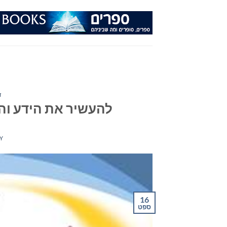
Ski
t
conten
ד
להעשיר את הידע והד
Y
16
ספט