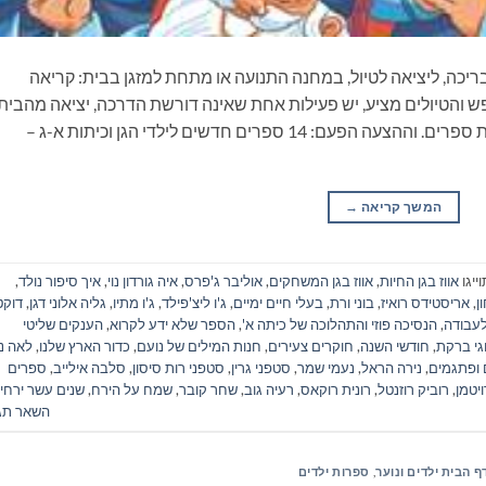
ריכה, ליציאה לטיול, במחנה התנועה או מתחת למזגן בבית: קריאה
 והטיולים מציע, יש פעילות אחת שאינה דורשת הדרכה, יציאה מהבית
ונסיעה, התארגנות ממושכת ואפילו שיחה: קריאת ספרים. וההצעה הפעם: 14 ספרים חדשים לילדי הגן וכיתות א-ג –
המשך קריאה
→
ייגו
אווז בגן החיות
,
אווז בגן המשחקים
,
אוליבר ג'פרס
,
איה גורדון נוי
,
איך סיפור נולד
,
ן
,
אריסטידס רואיז
,
בוני ורת
,
בעלי חיים ימיים
,
ג'ו ליצ'פילד
,
ג'ו מתיו
,
גליה אלוני דגן
,
דוקט
לעבודה
,
הנסיכה פוזי והתהלוכה של כיתה א'
,
הספר שלא ידע לקרוא
,
הענקים שליטי
י ברקת
,
חודשי השנה
,
חוקרים צעירים
,
חנות המילים של נועם
,
כדור הארץ שלנו
,
לאה נ
 ופתגמים
,
נירה הראל
,
נעמי שמר
,
סטפני גרין
,
סטפני רות סיסון
,
סלבה אילייב
,
ספרים
ויטמן
,
רוביק רוזנטל
,
רונית רוקאס
,
רעיה גוב
,
שחר קובר
,
שמח על הירח
,
שנים עשר ירחי
השאר תג
ף הבית ילדים ונוער
,
ספרות ילדים