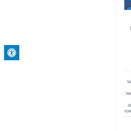
ור
אור
,
ם
,
ובה