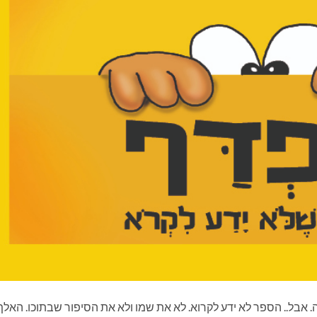
 אבל.. הספר לא ידע לקרוא. לא את שמו ולא את הסיפור שבתוכו. האלף