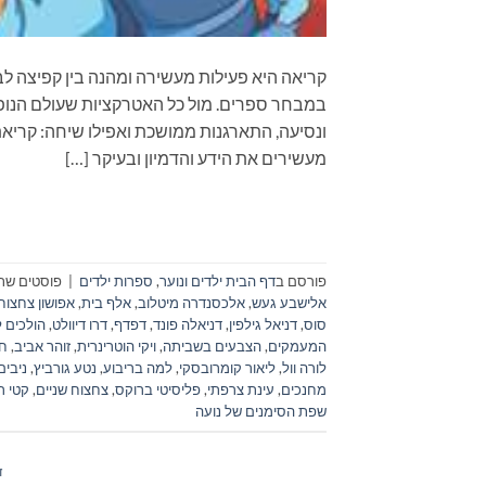
קריאה היא פעילות מעשירה ומהנה בין קפיצה לב
במבחר ספרים. מול כל האטרקציות שעולם הנופש
מעשירים את הידע והדמיון ובעיקר […]
פורסם ב
דף הבית ילדים ונוער
,
ספרות ילדים
|
פוסטים שתו
אלישבע געש
,
אלכסנדרה מיטלוב
,
אלף בית
,
אפושון צחצוחו
סוס
,
דניאל גילפין
,
דניאלה פונד
,
דפדף
,
דרו דיוולט
,
הולכים 
המעמקים
,
הצבעים בשביתה
,
ויקי הוטרינרית
,
זוהר אביב
,
חג
לורה וול
,
ליאור קומרובסקי
,
למה בריבוע
,
נטע גורביץ
,
ניבים
מחנכים
,
עינת צרפתי
,
פליסיטי ברוקס
,
צחצוח שניים
,
קטי ר
שפת הסימנים של נועה
ד