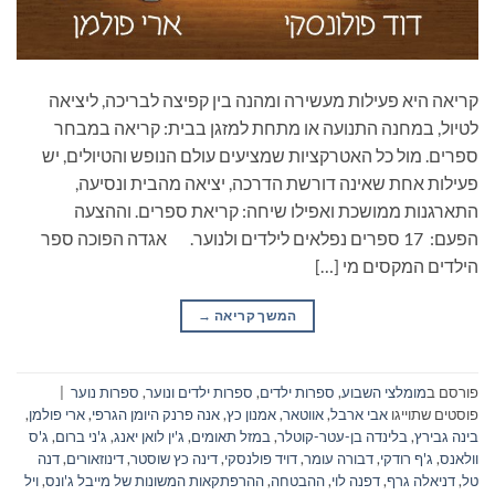
קריאה היא פעילות מעשירה ומהנה בין קפיצה לבריכה, ליציאה
לטיול, במחנה התנועה או מתחת למזגן בבית: קריאה במבחר
ספרים. מול כל האטרקציות שמציעים עולם הנופש והטיולים, יש
פעילות אחת שאינה דורשת הדרכה, יציאה מהבית ונסיעה,
התארגנות ממושכת ואפילו שיחה: קריאת ספרים. וההצעה
הפעם: 17 ספרים נפלאים לילדים ולנוער. אגדה הפוכה ספר
הילדים המקסים מי […]
המשך קריאה
→
פורסם ב
מומלצי השבוע
,
ספרות ילדים
,
ספרות ילדים ונוער
,
ספרות נוער
|
פוסטים שתוייגו
אבי ארבל
,
אווטאר
,
אמנון כץ
,
אנה פרנק היומן הגרפי
,
ארי פולמן
,
בינה גבירץ
,
בלינדה בן-עטר-קוטלר
,
במזל תאומים
,
ג'ין לואן יאנג
,
ג'ני ברום
,
ג'ס
וולאנס
,
ג'ף רודקי
,
דבורה עומר
,
דויד פולנסקי
,
דינה כץ שוסטר
,
דינוזאורים
,
דנה
טל
,
דניאלה גרף
,
דפנה לוי
,
ההבטחה
,
ההרפתקאות המשונות של מייבל ג'ונס
,
ויל