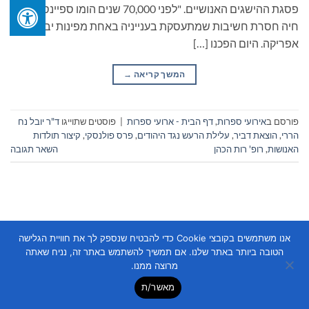
פסגת ההישגים האנושיים. "לפני 70,000 שנים הומו ספיינס היה
חיה חסרת חשיבות שמתעסקת בענייניה באחת מפינות יבשת
אפריקה. היום הפכנו […]
המשך קריאה
→
פורסם ב
אירועי ספרות
,
דף הבית - ארועי ספרות
|
פוסטים שתוייגו
ד"ר יובל נח
הררי
,
הוצאת דביר
,
עלילת הרעש נגד היהודים
,
פרס פולנסקי
,
קיצור תולדות
האנושות
,
רופ' רות הכהן
השאר תגובה
אנו משתמשים בקובצי Cookie כדי להבטיח שנספק לך את חוויית הגלישה
הטובה ביותר באתר שלנו. אם תמשיך להשתמש באתר זה, נניח שאתה
Copyright 2026 ©
Flatsome Theme
מרוצה ממנו.
מאשר/ת