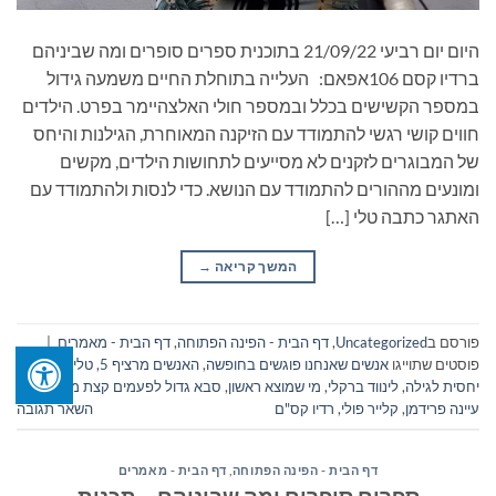
היום יום רביעי 21/09/22 בתוכנית ספרים סופרים ומה שביניהם
ברדיו קסם 106אפאם: העלייה בתוחלת החיים משמעה גידול
במספר הקשישים בכלל ובמספר חולי האלצהיימר בפרט. הילדים
חווים קושי רגשי להתמודד עם הזיקנה המאוחרת, הגילנות והיחס
של המבוגרים לזקנים לא מסייעים לתחושות הילדים, מקשים
ומונעים מההורים להתמודד עם הנושא. כדי לנסות ולהתמודד עם
האתגר כתבה טלי […]
המשך קריאה
→
פורסם ב
Uncategorized
,
דף הבית - הפינה הפתוחה
,
דף הבית - מאמרים
|
פוסטים שתוייגו
אנשים שאנחנו פוגשים בחופשה
,
האנשים מרציף 5
,
טלי שטרית
,
יחסית לגילה
,
לינווד ברקלי
,
מי שמוצא ראשון
,
סבא גדול לפעמים קצת מבולבל
,
עיינה פרידמן
,
קלייר פולי
,
רדיו קס"ם
השאר תגובה
דף הבית - הפינה הפתוחה
,
דף הבית - מאמרים
ספרים סופרים ומה שביניהם – תכנית