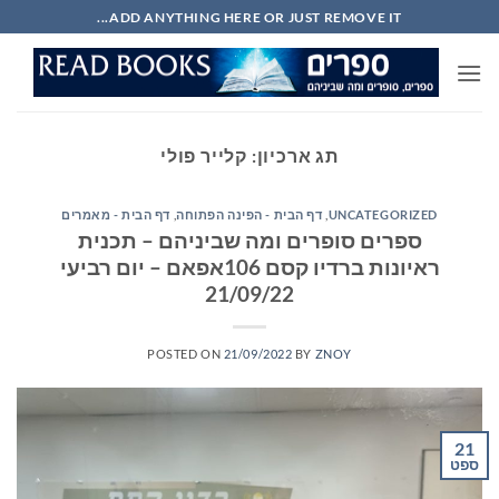
Ski
ADD ANYTHING HERE OR JUST REMOVE IT...
t
conten
תג ארכיון:
קלייר פולי
UNCATEGORIZED
,
דף הבית - הפינה הפתוחה
,
דף הבית - מאמרים
ספרים סופרים ומה שביניהם – תכנית
ראיונות ברדיו קסם 106אפאם – יום רביעי
21/09/22
POSTED ON
21/09/2022
BY
ZNOY
21
ספט