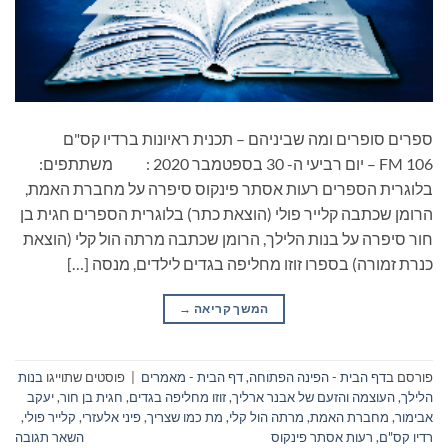
ספרים סופרים ומה שביניהם – תכנית ראיונות ברדיו קס"ם
106 FM – יום רביעי ה- 30 בספטמבר 2020 : משתתפים:
בלוגרית הספרים רעות אסתר פינקוס סיפרה על מחברת האמת,
הרומן שכתבה קלייר פולי (הוצאת כתר) בלוגרית הספרים חגית בן
חור סיפרה על בנות הלילך, הרומן שכתבה מרתה הול קלי (הוצאת
כנרת זמורה) בספרו זוזו מחליפה בגדים לילדים, מנסה […]
המשך קריאה
→
פורסם ב
דף הבית - הפינה הפתוחה
,
דף הבית - מאמרים
|
פוסטים שתוייגו
בנות
הלילך
,
העוצמה והזעם של אבנר ארליך
,
זוזו מחליפה בגדים
,
חגית בן חור
,
יעקב
אבימור
,
מחברת האמת
,
מרתה הול קלי
,
מת כמו שצריך
,
פיני אלעזרי
,
קלייר פולי
,
רדיו קס"ם
,
רעות אסתר פינקוס
השאר תגובה