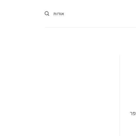
אודות
פר