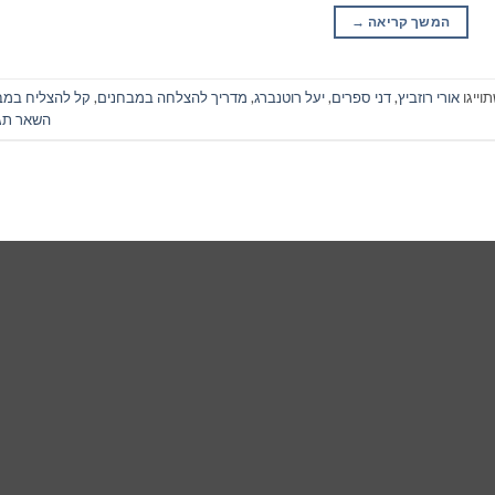
המשך קריאה
→
וייגו
אורי רוזביץ
,
דני ספרים
,
יעל רוטנברג
,
מדריך להצלחה במבחנים
,
קל להצליח במב
השאר תג