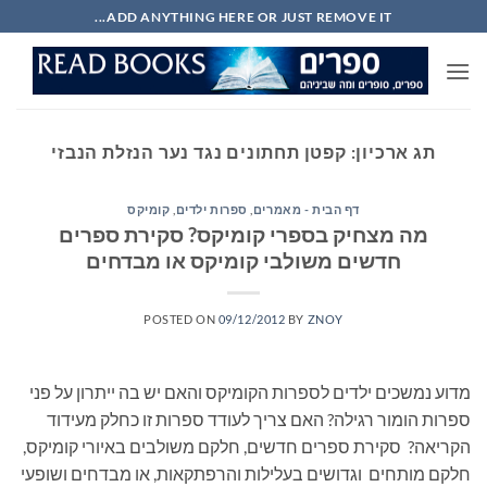
Ski
ADD ANYTHING HERE OR JUST REMOVE IT...
t
conten
תג ארכיון:
קפטן תחתונים נגד נער הנזלת הנבזי
דף הבית - מאמרים
,
ספרות ילדים
,
קומיקס
מה מצחיק בספרי קומיקס? סקירת ספרים
חדשים משולבי קומיקס או מבדחים
POSTED ON
09/12/2012
BY
ZNOY
מדוע נמשכים ילדים לספרות הקומיקס והאם יש בה ייתרון על פני
ספרות הומור רגילה? האם צריך לעודד ספרות זו כחלק מעידוד
הקריאה? סקירת ספרים חדשים, חלקם משולבים באיורי קומיקס,
חלקם מותחים וגדושים בעלילות והרפתקאות, או מבדחים ושופעי