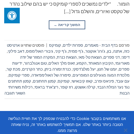
הומור. "ילדים נמשכים לספרי קומיקס כי יש בהם שילוב נהדר
של טקסט ואיורים, והשלם גדול […]
המשך קריאה
→
פורסם ב
דף הבית - מאמרים
,
ספרות ילדים
,
קומיקס
|
פוסטים שתוייגו
ארטיסט
כזה
,
אתנה
,
בון
,
ג'ורג' אוקונור
,
ג'ף סמית
,
ג'ף קיני
,
גיבורי האולימפוס
,
דאב פילקי
,
דיסני
,
דני ספרים
,
הוצאת טל-מאי
,
הוצאת כנרת
,
המקרה המוזר של יודה
מאוריגמי
,
הקיבוץ המאוחד
,
הקמע
,
זאוס מלך האלים
,
טום אנגלברגר
,
ידיעות
ספרים
,
יומנו של חנון
,
יעל מולצ'דסקי
,
כנרת זמורה ביתן
,
כתר הקרניים
,
מכת קור
,
מלכודת המגה מגעילונים המופרעים
,
סיפורה של האולימפיאדה
,
ספרי קומיקס
,
עם עובד
,
פיניאס ופרב
,
קאזו קיבואישי
,
קומיקס
,
קפטן תחתונים
,
קפטן תחתונים
נגד נער הנזלת הנבזי
,
קרלה אושנקו
,
רוז קופר
,
ריצ'ארד בראסי
,
רכילות משירותי
הבנות
השאר תגובה
אנו משתמשים בקובצי Cookie כדי להבטיח שנספק לך את חוויית הגלישה
הטובה ביותר באתר שלנו. אם תמשיך להשתמש באתר זה, נניח שאתה
מרוצה ממנו.