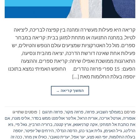
קריאה היא פעילות מעשירה ומהנה בין קפיצה לבריכה, ליציאה
לטיול, במחנה התנועה או מתחת למזגן בבית: קריאה במבחר
ספרים. מול כל האטרקציות שמציעים עולם הנופש והטיולים, יש
פעילות אחת שאינה דורשת הדרכה, יציאה מהבית ונסיעה,
התארגנות ממושכת ואפילו שיחה: קריאת ספרים. וההצעה
הפעם: 15 ספרי פרוזה נהדרים. החופש האמיתי נמצא בתוכנו
יוספה בעלת החלומות מאת […]
המשך קריאה
→
פורסם ב
מומלצי השבוע
,
פרוזה
,
פרוזה מקור
,
פרוזה תרגום
|
פוסטים שתוייגו
אופוריה
,
אורטל אריכה
,
אורית הראל
,
אלינור אוליפנט ממש בסדר
,
אליס מונרו
,
אם
את כותבת אל תמחקי
,
אקה קורניאוואן
,
ארץ קטנה
,
ברוריה הורביץ
,
גאל פיי
,
גיא
הרלינג
,
גייל האנימן
,
גלית אבגי כהן
,
הדסה הנדלר
,
הירחים של יופיטר
,
יוספה
בעלת החלומות
,
יופי הוא פצע
,
יער אפל
,
יערית טאובר
,
כאילו אין מחר
,
ככה זה