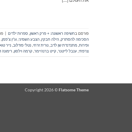
פורסם ב
חשיפה ראשונה: + פרק ראשון
,
ספרות ילדים
|
פו
הסכימה להסתרק
,
הילה חבקין
,
הצבע השמיני
,
וג'ין צ'פמן
,
ופירות
,
מתנדנדת שן לדב
,
נורית זרחי
,
נטלי פודלוב
,
נייר טו
צרפתי
,
ענבל לייטנר
,
קייט ברנהיימר
,
קרמה וילסון
,
רימונה ד
Copyright 2026 ©
Flatsome Theme