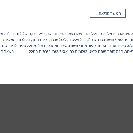
המשך קריאה
→
סטים שתוייגו
אלונה פרנקל
,
אם תעלו מעט
,
אמי רובינגר
,
ג'ייק פרקר
,
גלילונה
,
הילדה ש
זה מה שאני חושב מה דעתך?
,
יובל אלעזרי
,
ליטל עמיר
,
מאיה חנוך
,
מפלצות
,
מפלצות
אלט
,
סיפור אחרי השינה
,
ספור אחרי השנה
,
ספר האמבטיה של נפתלי
,
ספר ילדים
,
עינת
י-נור
,
רינת הופר
,
שהם סמיט
,
שלומית כהן אסיף
,
שתי ג'ירפות בחלל
השאר תג