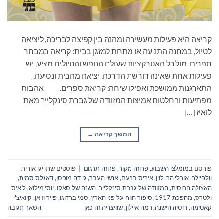
קריאה היא פעילות מעשירה ומהנה בין קפיצה לבריכה, ליציאה
לטיול, במחנה התנועה או מתחת למזגן בבית: קריאה במבחר
ספרים. מול כל האטרקציות שעולם הנופש והטיולים מציע, יש
פעילות אחת שאינה דורשת הדרכה, יציאה מהבית ונסיעה,
התארגנות ממושכת ואפילו שיחה: קריאת ספרים. אהבות
מפתיעות והחלטות אמיצות המזוודה של גברת סינקלייר מאת
לואיז […]
המשך קריאה
→
פורסם ב
מומלצי השבוע
,
פרוזה מקור
,
פרוזה תרגום
|
פוסטים שתוייגו
אורית
וולפיילר
,
אורלי הר-לוין
,
איריס ברעם
,
אנשי העבר
,
גי דה מופסן
,
דאגלס סמית
,
האצולה הרוסית
,
המזוודה של גברת סינקלייר
,
השנה של סאקו
,
יוסי מילוא
,
לואיס
ולטרס
,
מהפכת 1917
,
סיפור הווה על פני הארץ
,
סמי ברדוגו
,
פייר וז'אן
,
קיואיצ'י
קאטימה
,
רוסיה הישנה
,
רמה איילון
,
שוויצריה זה כאן
השאר תגובה