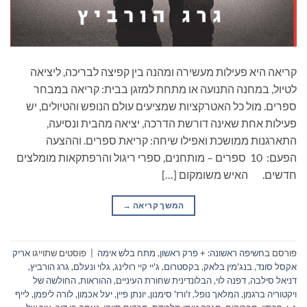
קריאה היא פעילות מעשירה ומהנה בין קפיצה לבריכה, ליציאה
לטיול, במחנה התנועה או מתחת למזגן בבית: קריאה במבחר
ספרים. מול כל האטרקציות שמציעים עולם הנופש והטיולים, יש
פעילות אחת שאינה דורשת הדרכה, יציאה מהבית ונסיעה,
התארגנות ממושכת ואפילו שיחה: קריאת ספרים. וההצעה
הפעם: 10 ספרים – מותחנים, ספרי ריגול והרפתקאות מומלצים
חדשים. האיש משומקום […]
המשך קריאה
→
פורסם ב
חשיפה ראשונה: + פרק ראשון
,
מתח בלש אימה
|
פוסטים שתוייגו
אריק
אקסל סונד
,
בנג'מין בלאק
,
בקסטרום
,
ג'יי קיי רולינג
,
גלוי ונעלם
,
גרג הורביץ
,
דניאל סילבה
,
דפנה לוי
,
הבלונדינית שחורת העיניים
,
ההוראות
,
החולשה של
ויקטוריה ברגמן
,
המלאך נופל
,
ז'ורז' סימנון
,
יונתן פיין
,
יעל אכמון
,
לורה ליפמן
,
לייף