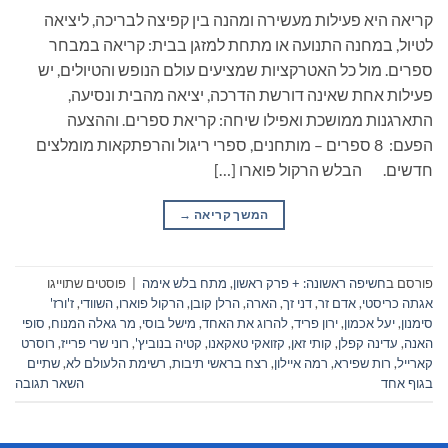
קריאה היא פעילות מעשירה ומהנה בין קפיצה לבריכה, ליציאה
לטיול, במחנה התנועה או מתחת למזגן בבית: קריאה במבחר
ספרים. מול כל האטרקציות שמציעים עולם הנופש והטיולים, יש
פעילות אחת שאינה דורשת הדרכה, יציאה מהבית ונסיעה,
התארגנות ממושכת ואפילו שיחה: קריאת ספרים. וההצעה
הפעם: 8 ספרים – מותחנים, ספרי ריגול והרפתקאות מומלצים
חדשים. הבלש הרקול פוארו […]
המשך קריאה
→
פורסם ב
חשיפה ראשונה: + פרק ראשון
,
מתח בלש אימה
|
פוסטים שתוייגו
אגתה כריסטי
,
אדם זר
,
דני זך
,
הארה
,
הרלן קובן
,
הרקול פוארו
,
השוודי
,
ז'ורז'
סימנון
,
יעל אכמון
,
ירון פריד
,
להרוג את האחד
,
מישל בוסי
,
מר גאלה המנוח
,
סופי
האנה
,
עדינה קפלן
,
קותי זאן
,
קזואקי טאקאנו
,
קטיה בנוביץ'
,
רוני שרי פרייז
,
רוסרט
קארייל
,
רות שפירא
,
רמה איילון
,
רצח בראשי תיבות
,
רשימת הלעולם לא
,
שתיים
בגוף אחד
השאר תגובה