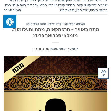
ג. ו. פרסון
,
מבריקים
,
מגרה טומן מלכודת
,
מרקוס סייקי
,
נעמה בן דור
,
עיר של
שוטרים
,
פרויקט X
,
קארין סלוטר
,
קטיה בנוביץ'
,
רוברט גלבריית
,
רמה איילון
,
רצח
בראשי תיבות
,
שרה ריפין
,
תולעת משי
השאר תגובה
חשיפה ראשונה: + פרק ראשון
,
מתח בלש אימה
מתח באוויר – הרפתקאות, מתח ותעלומות:
מומלצי פברואר 2016
POSTED ON
30/01/2016
BY
ZNOY
30
ינו