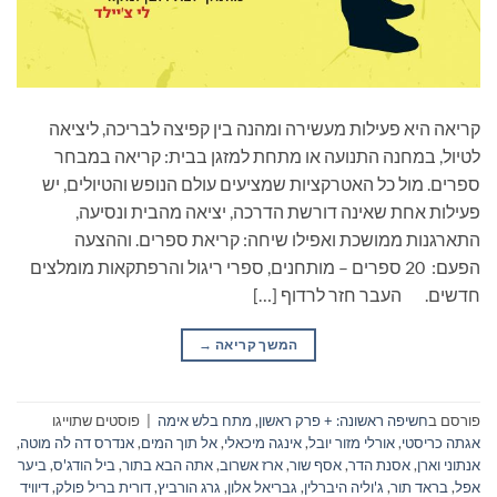
קריאה היא פעילות מעשירה ומהנה בין קפיצה לבריכה, ליציאה
לטיול, במחנה התנועה או מתחת למזגן בבית: קריאה במבחר
ספרים. מול כל האטרקציות שמציעים עולם הנופש והטיולים, יש
פעילות אחת שאינה דורשת הדרכה, יציאה מהבית ונסיעה,
התארגנות ממושכת ואפילו שיחה: קריאת ספרים. וההצעה
הפעם: 20 ספרים – מותחנים, ספרי ריגול והרפתקאות מומלצים
חדשים. העבר חזר לרדוף […]
המשך קריאה
→
פורסם ב
חשיפה ראשונה: + פרק ראשון
,
מתח בלש אימה
|
פוסטים שתוייגו
אגתה כריסטי
,
אורלי מזור יובל
,
אינגה מיכאלי
,
אל תוך המים
,
אנדרס דה לה מוטה
,
אנתוני וארן
,
אסנת הדר
,
אסף שור
,
ארז אשרוב
,
אתה הבא בתור
,
ביל הודג'ס
,
ביער
אפל
,
בראד תור
,
ג'וליה היברלין
,
גבריאל אלון
,
גרג הורביץ
,
דורית בריל פולק
,
דיוויד