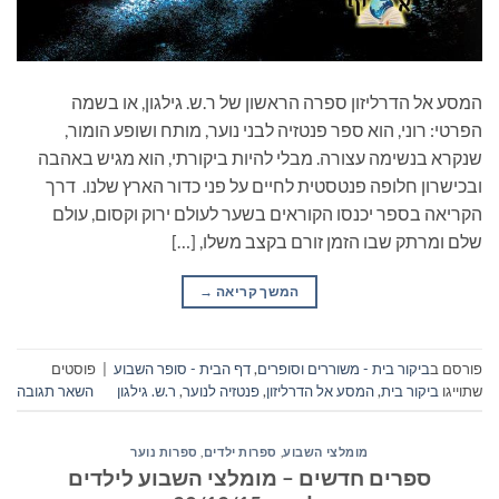
המסע אל הדרליזון ספרה הראשון של ר.ש. גילגון, או בשמה
הפרטי: רוני, הוא ספר פנטזיה לבני נוער, מותח ושופע הומור,
שנקרא בנשימה עצורה. מבלי להיות ביקורתי, הוא מגיש באהבה
ובכישרון חלופה פנטסטית לחיים על פני כדור הארץ שלנו. דרך
הקריאה בספר יכנסו הקוראים בשער לעולם ירוק וקסום, עולם
שלם ומרתק שבו הזמן זורם בקצב משלו, […]
המשך קריאה
→
פורסם ב
ביקור בית - משוררים וסופרים
,
דף הבית - סופר השבוע
|
פוסטים
שתוייגו
ביקור בית
,
המסע אל הדרליזון
,
פנטזיה לנוער
,
ר.ש. גילגון
השאר תגובה
מומלצי השבוע
,
ספרות ילדים
,
ספרות נוער
ספרים חדשים – מומלצי השבוע לילדים