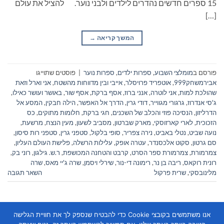
15 ספרים חדשים נהדרים לילדים ולבני נוער. להציל את עולם
[…]
המשך קריאה
→
פורסם ב
מומלצי השבוע
,
ספרות ילדים
,
ספרות נוער
|
פוסטים שתוייגו
אבירמשחק999
,
אוטפריד פרויסלר
,
אייבי ובין מדווחות מהשטח
,
אני וארל וזאת
שהולכת למות
,
אני לוטרה
,
אנני ברוז
,
אסף ברקת
,
אסף שור
,
באושר ועושר כאילו
,
ג'סי אנדרוז
,
גרגורי מגווייר
,
דודי גרין
,
הדרך אל האפשר
,
הילה חבקין
,
המסע אל
הדרליזון
,
הנסיכה פוזי והכלב של השכנים
,
חגי ברקת
,
חלומות מתוקים
,
כס
הזכוכית
,
לארי קארזוסקי
,
מארק שברטון
,
מסביב לשעון
,
מעין הנצח
,
מרשעת
,
נועה שביט
,
נטלי באביט
,
נירה צפריר
,
סופי בלקול
,
סטפני גרין
,
סטפני רות סיסון
,
סם גרטון
,
סקוט אלכסנדר
,
עטרה אופק
,
עלילות הרשלה
,
פלישת העולם העליון
,
צמרמורת
,
צמרמורת ספר הסרט
,
קרבט והטחנה המכושפת
,
ר.ש. גילגון
,
רוני בק
,
רונית רוקאס
,
ריבה בן נר
,
רימונה די-נור
,
שירלי ויסמן
,
שרה ג'יי מאס
,
שרה
מלינובסקי
,
שרית פרקול
השאר תגובה
אנו משתמשים בקובצי Cookie כדי להבטיח שנספק לך את חוויית הגלישה