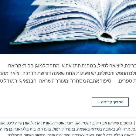
ריכה, ליציאה לטיול, במחנה התנועה או מתחת למזגן בבית: קריאה
ם הנופש והטיולים, יש פעילות אחת שאינה דורשת הדרכה, יציאה מהב
את ספרים. סיפור אהבה מסחרר ומעורר השראה הבמאי גיירמו דל טו
המשך קריאה
→
|
פוסטים שתוייגו
אביגייל בורשטיין
,
אגי רגנר
,
אופוריה
,
אורית הראל
,
אורן שדה ליכט
,
אוש
סי
,
ארז וולק
,
באהבה בטירוף באשמה
,
באנרד קורנוול
,
בועז וייס
,
בית בלגראנד
,
בן ציון ה
,
דיאנה גובלין
,
דניאל טורו
,
האור שאיבדנו
,
היום יהיה שונה
,
הינשוף העיוור
,
הממלכה