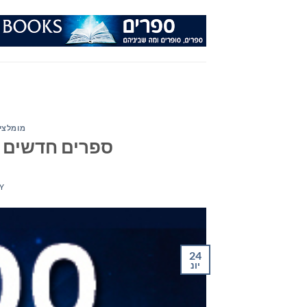
Ski
t
conten
מומלצי
ספרים חדשים – מומ
Y
24
יונ