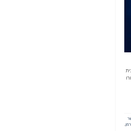
ית
רו
ר
רמן
,