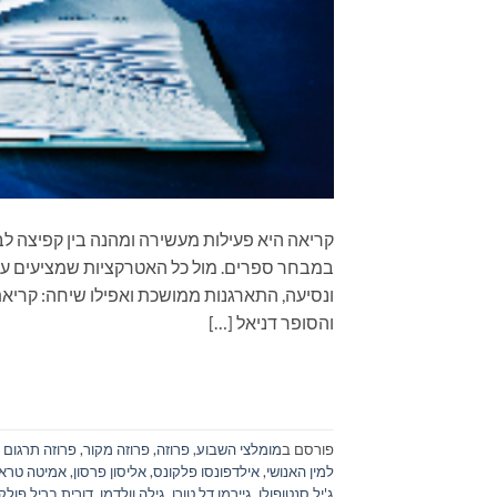
קריאה היא פעילות מעשירה ומהנה בין קפיצה לב
במבחר ספרים. מול כל האטרקציות שמציעים עול
ונסיעה, התארגנות ממושכת ואפילו שיחה: קרי
והסופר דניאל […]
פורסם ב
מומלצי השבוע
,
פרוזה
,
פרוזה מקור
,
פרוזה תרגום
למין האנושי
,
אילדפונסו פלקונס
,
אליסון פרסון
,
אמיטה טרא
ג'יל סנטופולו
,
גיירמו דל טורו
,
גילה וולדמן
,
דורית בריל פולק