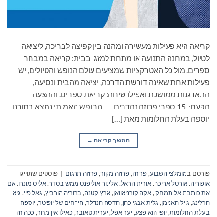
קריאה היא פעילות מעשירה ומהנה בין קפיצה לבריכה, ליציאה
לטיול, במחנה התנועה או מתחת למזגן בבית: קריאה במבחר
ספרים. מול כל האטרקציות שמציעים עולם הנופש והטיולים, יש
פעילות אחת שאינה דורשת הדרכה, יציאה מהבית ונסיעה,
התארגנות ממושכת ואפילו שיחה: קריאת ספרים. וההצעה
הפעם: 15 ספרי פרוזה נהדרים. החופש האמיתי נמצא בתוכנו
יוספה בעלת החלומות מאת […]
המשך קריאה
→
פורסם ב
מומלצי השבוע
,
פרוזה
,
פרוזה מקור
,
פרוזה תרגום
|
פוסטים שתוייגו
אופוריה
,
אורטל אריכה
,
אורית הראל
,
אלינור אוליפנט ממש בסדר
,
אליס מונרו
,
אם
את כותבת אל תמחקי
,
אקה קורניאוואן
,
ארץ קטנה
,
ברוריה הורביץ
,
גאל פיי
,
גיא
הרלינג
,
גייל האנימן
,
גלית אבגי כהן
,
הדסה הנדלר
,
הירחים של יופיטר
,
יוספה
בעלת החלומות
,
יופי הוא פצע
,
יער אפל
,
יערית טאובר
,
כאילו אין מחר
,
ככה זה