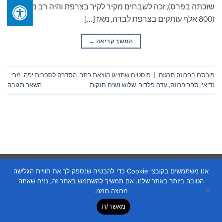
שזכתה בפרס), זכה לשבחים מקיר לקיר בצרפת והיה רב מכר
(800 אלף עותקים בצרפת לבדה, מאז […]
המשך קריאה
→
פורסם ב
פרוזה תרגום
|
פוסטים שתוייגו
הוצאת כתר
,
הסדרה לספרות יפה
,
מרי
נדיאי
,
ספר פרוזה
,
עדה פלדור
,
שלוש נשים חזקות
השאר תגובה
Copyright 2026 ©
Flatsome Theme
אנו משתמשים בקובצי Cookie כדי להבטיח שנספק לך את חוויית הגלישה
הטובה ביותר באתר שלנו. אם תמשיך להשתמש באתר זה, נניח שאתה
מרוצה ממנו.
מאשר/ת