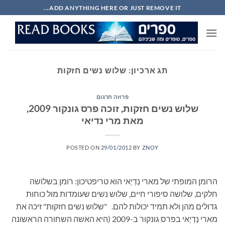
Ski
ADD ANYTHING HERE OR JUST REMOVE IT...
t
conten
תג ארכיון:
שלוש נשים חזקות
פרוזה תרגום
שלוש נשים חזקות, זוכה פרס גונקור 2009,
מאת מרי נדיאי
POSTED ON
29/01/2012
BY
ZNOY
הרומן המופתי של מארי נְדְיַאי הוא טריפטיכון: רומן בשלושה
חלקים, שלושה סיפורי חיים, שלוש נשים שעומדות מול כוחות
גדולים מהן ולא תמיד יכולות להם. "שלוש נשים חזקות" זיכה את
מארי נְדְיַאי בפרס גונקור ב-2009 (היא האשה השחורה הראשונה