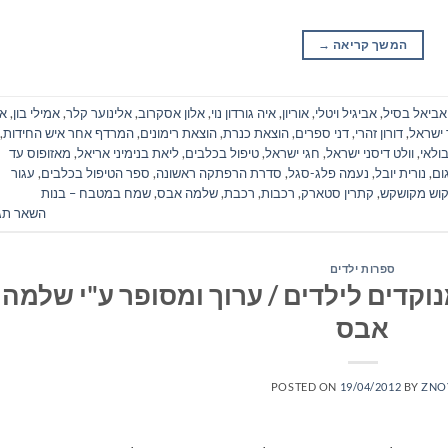
המשך קריאה
→
אביאל בסיל
,
אביגיל ויטלי
,
אוריון
,
איה גורדון נוי
,
אלון אסקרוב
,
אלינוער קלר
,
אמילי בון
,
אנ
 ישראל
,
דורון זהרי
,
דני ספרים
,
הוצאת כנרת
,
הוצאת רימונים
,
המרדף אחר איש החידות
,
ולאי
,
וולט דיסני ישראל
,
חגי ישראל
,
טיפול בכלבים
,
ליאת בנימיני אריאל
,
מאזופוס עד
ום
,
נורית יובל
,
נעמה פלג-סגל
,
סדרת הרפתקה ראשונה
,
ספר הטיפול בכלבים
,
עגור
וש מקושקש
,
קתרין סטארק
,
רכבות
,
רכבת
,
שלמה אבס
,
שמח במטבח – בנות
השאר תג
ספרות ילדים
נוקדים לילדים / ערוך ומסופר ע"י שלמה
אבס
POSTED ON
19/04/2012
BY
ZNO