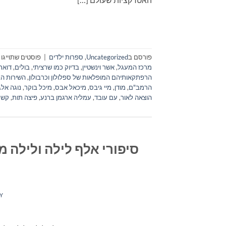
פורסם ב
Uncategorized
,
ספרות ילדים
|
פוסטים שתוייגו
מרכז המעגל
,
אשר וינשטיין
,
בדיוק כמו שרציתי
,
בולים
,
דואר
הרפתקאותיהם המופלאות של ספלולון וכרבולון
,
השירות הב
הרמב"ם
,
מודן
,
מיי גיבס
,
מיכאל אבס
,
מיכל בוקר
,
נוגה אלג
הוצאה לאור
,
עם עובד
,
עמליה ארגמן ברנע
,
פיצה תות
,
קשק
סיפורי אלף לילה ולילה מ
Y