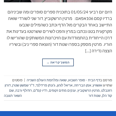
היום יום רביעי 01/05/24 בתוכנית ספרים סופרים ומה שביניהם
ברדיו קסם 106אפאם: מרטין הרשקוביץ, דור שני לשורדי שואה
התיישב באחד הבקרים מול הדף וכתב כשהמילים שנבעו
מקרקעית בטנו נכתבו במרץ והפכו לשירים ששרטטו בעדינות את
דרכו הייחודית בהתמודדות עם הזיכרונות המשותקים שהורישו לו
הוריו. מרטין מספק בספרו שנות דור (הוצאת ספרי ניב) ובשיריו
הצצה נדירה […]
המשך קריאה
→
פורסם ב
דף הבית - סופר השבוע
,
שואה ומלחמת העולם השנייה
|
פוסטים
שתוייגו
אושוויץ
,
אמן הבריחה
,
אריאל לוהון
,
ג'ונתן פרידלנד
,
ד"ר שמשון שטרן
,
דורון
רוזנבלט
,
מרטין הרשקוביץ
,
ענקים מתים זקופים
,
רדיו קס"ם
,
רודולף ורבה
,
שם
קוד הלן
,
שנות דור
השאר תגובה