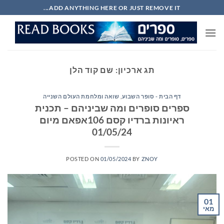
Ski
ADD ANYTHING HERE OR JUST REMOVE IT...
t
conten
תג ארכיון:
שם קוד הלן
דף הבית - סופר השבוע
,
שואה ומלחמת העולם השנייה
ספרים סופרים ומה שביניהם – תכנית
ראיונות ברדיו קסם 106אפאם מיום
01/05/24
POSTED ON
01/05/2024
BY
ZNOY
01
מאי