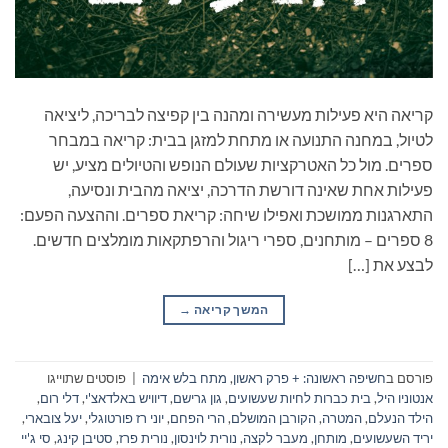
קריאה היא פעילות מעשירה ומהנה בין קפיצה לבריכה, ליציאה
לטיול, במחנה התנועה או מתחת למזגן בבית: קריאה במבחר
ספרים. מול כל האטרקציות שעולם הנופש והטיולים מציע, יש
פעילות אחת שאינה דורשת הדרכה, יציאה מהבית ונסיעה,
התארגנות ממושכת ואפילו שיחה: קריאת ספרים. וההצעה הפעם:
8 ספרים – מותחנים, ספרי ריגול והרפתקאות מומלצים חדשים.
לבצע את […]
המשך קריאה
→
פורסם ב
חשיפה ראשונה: + פרק ראשון
,
מתח בלש אימה
|
פוסטים שתוייגו
אנטוניו היל
,
בית כברות לחיות שעשועים
,
גון גרישם
,
דיוויש באלדאצ'י
,
דלי רום
,
הילד הנעלם
,
המטרה
,
הקורבן המושלם
,
הרי הפחם
,
יוני רז פורטוגלי
,
יעל צובארי
,
יריד השעשועים
,
מותחן
,
מעבר לקצה
,
נורית לוינסון
,
נורית פרז
,
סטיבן קינג
,
סי ג'יי