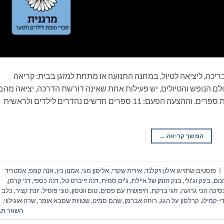
ריכה, ליציאה לטיול, במחנה התנועה או מתחת למזגן בבית: קריאה
ם הנופש והטיולים, יש פעילות אחת שאינה דורשת הדרכה, יציאה מהב
ונסיעה, התארגנות ממושכת ואפילו שיחה: קריאת ספרים. וההצעה הפעם: 11 ספרים חדשים נהדרים לילדים ולראשית
המשך קריאה
→
|
פוסטים שתוייגו
אילון ויקלנד
,
אירית שקדי
,
אליסון מגי
,
אמנון כץ
,
אנה קמפ
,
אסטריד
נום
,
בינק וג'ולי
,
בנק הזמן של איילת
,
ג'ים סמית
,
דנה זייברט טל
,
דנה כספי
,
דני קרמן
,
סיכה הכי גרועה
,
חגי ברקת
,
חיפושית עם פסים
,
טום ווטסון
,
טוני פוסיל
,
יונת קציר
,
כלב ק
די-קמילו
,
קרלסון על הגג
,
רוחה אברמן
,
שהם סמיט
,
שטויות שסבא אומר
,
שרה אוגילווי
,
השאר תג