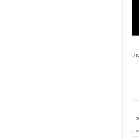
ית
ו
ובה