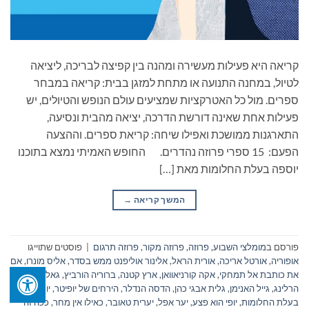
קריאה היא פעילות מעשירה ומהנה בין קפיצה לבריכה, ליציאה
לטיול, במחנה התנועה או מתחת למזגן בבית: קריאה במבחר
ספרים. מול כל האטרקציות שמציעים עולם הנופש והטיולים, יש
פעילות אחת שאינה דורשת הדרכה, יציאה מהבית ונסיעה,
התארגנות ממושכת ואפילו שיחה: קריאת ספרים. וההצעה
הפעם: 15 ספרי פרוזה נהדרים. החופש האמיתי נמצא בתוכנו
יוספה בעלת החלומות מאת […]
המשך קריאה
→
פורסם ב
מומלצי השבוע
,
פרוזה
,
פרוזה מקור
,
פרוזה תרגום
|
פוסטים שתוייגו
אופוריה
,
אורטל אריכה
,
אורית הראל
,
אלינור אוליפנט ממש בסדר
,
אליס מונרו
,
אם
את כותבת אל תמחקי
,
אקה קורניאוואן
,
ארץ קטנה
,
ברוריה הורביץ
,
גאל פיי
,
גיא
הרלינג
,
גייל האנימן
,
גלית אבגי כהן
,
הדסה הנדלר
,
הירחים של יופיטר
,
יוספה
בעלת החלומות
,
יופי הוא פצע
,
יער אפל
,
יערית טאובר
,
כאילו אין מחר
,
ככה זה