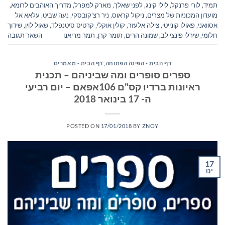
תמיד
,
לורי פרנקל
,
לילי קינג
,
לפני שאלך
,
מארק למפרל
,
מדריך האוהבים לרומא
,
מועדון המכוניות של מצרים
,
ניקול קראוס
,
ניר רצ'קובסקי
,
נעה שביט
,
עלאא אל
אסוואני
,
פאולו קונייטי
,
צילה אלעזר
,
קולין אוקלי
,
קרטיס סיטנפלד
,
שאול לוין
,
שידוך
חלומי
,
שירלי פינצי לב
,
שמונה הרים
,
תומר קרן
,
תמר מריאנו
השאר תגובה
דף הבית - הפינה הפתוחה
,
דף הבית - מאמרים
ספרים סופרים ומה שביניהם – תכנית
ראיונות ברדיו קס"ם 106אפאם – יום רביעי
ה- 17 בינואר 2018
POSTED ON
17/01/2018
BY
ZNOY
17
ינו