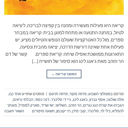
קריאה היא פעילות מעשירה ומהנה בין קפיצה לבריכה, ליציאה
לטיול, במחנה התנועה או מתחת למזגן בבית: קריאה במבחר
ספרים. מול כל האטרקציות שעולם הנופש והטיולים מציע, יש
פעילות אחת שאינה דורשת הדרכה, יציאה מהבית ונסיעה,
התארגנות ממושכת ואפילו שיחה: קריאת ספרים. קשר של דם
הר הזהב מאת ג'אנג לינג הוא סיפור של תושייה […]
המשך קריאה
→
פורסם ב
מומלצי השבוע
,
פרוזה מקור
,
פרוזה תרגום
|
פוסטים שתוייגו
אהד נבו
,
אלה שולגה
,
אסף גברון
,
ג'אנג לינג
,
ג'יי די סלינג'ר
,
דנה כספי
,
הבלתי נראים
,
הגביהו את קורת הגג נגרים
,
הר הזהב
,
השלישי
,
ישי שריד
,
מארק למפרל
,
מגוחך
להפליא
,
נילי לוי
,
סלינג'ר
,
קובי מידן
,
רוי יקובסן
,
תשעה סיפורים
השאר תגובה