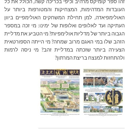
זהו ספר קומיקס מרהיב וכיפי
בכריכה קשה, הכולל את כל
העובדות המדהימות, המצחיקות והמטורפות ביותר על
האולימפיאדה, למן תחילת המשחקים האולימפיים ביוון
העתיקה ועד לאלופים ואלופות של ימינו: מי זכה במספר
הגבוה ביותר של מדליות אולימפיות? מי הטביע את מדליית
הזהב שלו במי האגם מרוב שמחה? מי הייתה הספורטאית
הצעירה ביותר שזכתה במדליית זהב? מי ניסה לרמות
ולהתחזות למנצח בריצת המרתון?