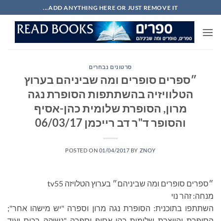
Ski
ADD ANYTHING HERE OR JUST REMOVE IT...
t
conten
סרטונים נבחרים
״ספרים סופרים ומה שביניהם בערוץ
הטלוויזיה בהשתתפות הסופרת נגה
מרון, הסופרת שלומית כהן-אסיף
והסופר ד"ר דב רייכמן 06/03/17
POSTED ON
01/04/2017
BY
ZNOY
״ספרים סופרים ומה שביניהם״ בערוץ הטלויזה tv55
מנחה: זהר נוי
השתתפו בתוכנית: הסופרת נגה מרון וספרה "יש מישהו אחר";
הסופרת והיוצרת שלומית כהן-אסיף וספרה "נשיקה בכיס ועוד