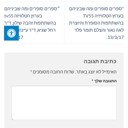
"ספרים סופרים ומה שביניהם
״ספרים סופרים ומה שביניהם
בערוץ הטלוויזיה TV55
בערוץ הטלוויזה tv55
בהשתתפות הסופרת והיוצרת
בהשתתפות זהבה שילון, ד"ר
לאה נאור והצלם תומר פלד
רחל שגיא, ד"ר עיינה פרידמן
20/03/17
13/3/17.
כתיבת תגובה
האימייל לא יוצג באתר.
שדות החובה מסומנים
*
התגובה שלך
*