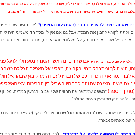
דולה את חוה, כשתבוא לבקר אותו במדי דיילת, שזו ההוכחה שהקבוצה ולא התא המשפחתי
שלום הרבה בהמשך החיים, אך באותה עת חשב על משהו אחר.)” – מתוך היידה להגשמה.
ם שאתה רוצה להעביר בספר (באמצעות הסיפור)?
"אני חושב שהתפקיד
 ולתת לקורא להבין את המסר. אבל גם אם אין לי מסר חד משמעי היה לי ח
עיני סמל שלו. בעיני דור זה, על מעלותיו ומגרעותיו, מרכז בתוכו את הסיפור
עם שחר ביום ראשון הטנדר נסע חלף לו על פני 
ה, ולא ידע אם טוב הדבר או רע.
זהו, הוא הולך ומתרחק מחיי הקבוצה, מפליג אל האפלה הצלולה כשחר 
א לבדו, נטר את דרכו ודרכם של חבריו לעבודה מהקיבוץ שבהר אל חול
נוצה. שעה וחצי נסיעה והם כבר היו בשביל בין הבריכות. עצי האיקליפ
(מתוך הספר)
"משפט שמתאר את החוויה של יואב בן הגרעין במדגה. מכיוון 
ה של הריחוק מהגרעין בעמק החולה".
ה פרודית שנונה בשם 'הדוקומנטריסט' שכתב ארי ליבסקר (שיצאה ביחד עם מע
ר' של מאתיוס אנאר".
ם הייתה לו השפעה כלשהי על כתיבתך?
"לפני כמה שנים, היה לי מזל רב, כ