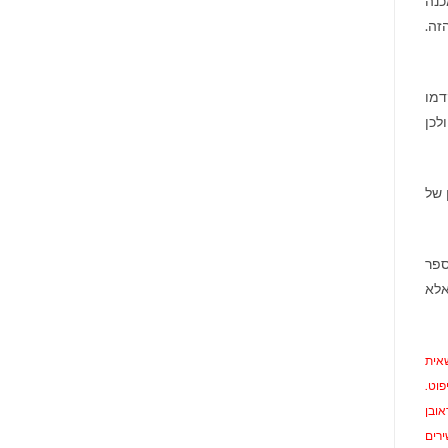
כנה
זה.
דמו
ה ולכן
 של
ספר
אלא
שאית
פוט.
אובן
ירים