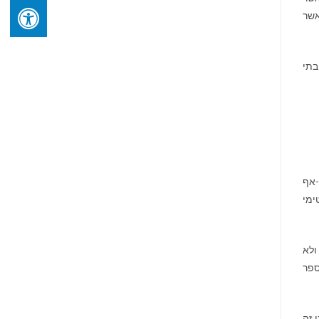
אשר
בתי
-אף
ימי
ולא
ספר
 זה