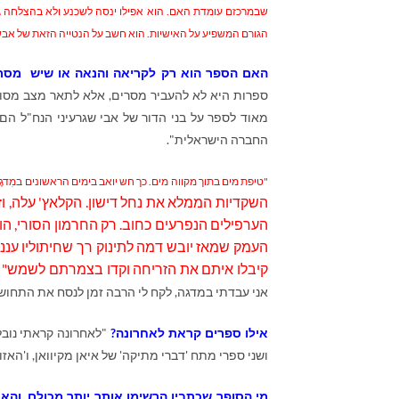
שבמרכזם עומדת האם. הוא אפילו ינסה לשכנע ולא בהצלחה ג
הגורם המשפיע על האישיות. הוא חשב על הנטייה הזאת של אב
האם הספר הוא רק לקריאה והנאה או שיש מסרי
ספרות היא לא להעביר מסרים, אלא לתאר מצב מסוים
מאוד לספר על בני הדור של אבי שגרעיני הנח"ל הם ב
החברה הישראלית".
"טיפת מים בתוך מקווה מים. כך חש יואב בימים הראשונים במִדגֶ
השקדיות הממלא את נחל דישון. הקלאץ' עלה, ו
הערפילים הנפרעים כחוב. רק החרמון הסורי, הו
העמק שמאז יובש דמה לתינוק רך שחיתוליו ענני 
קיבלו איתם את הזריחה וקדו בצמרתם לשמש"
אני עבדתי במדגה, לקח לי הרבה זמן לנסח את התחוש
אילו ספרים קראת לאחרונה?
"לאחרונה קראתי נובל
ושני ספרי מתח 'דברי מתיקה' של איאן מקיוואן, ו'האזו
מי הסופר שכתביו הרשימו אותך יותר מכולם, והא