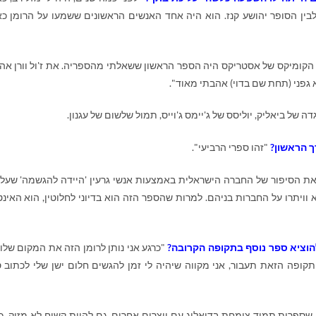
בין הסופר יהושע קנז. הוא היה אחד האנשים הראשונים ששמעו על הרומן כ
. הקומיקס של אסטריקס היה הספר הראשון ששאלתי מהספריה. את ז'ול וורן אה
גפני (תחת שם בדוי) אהבתי מאוד".
ה של ביאליק, יוליסס של ג'יימס ג'וייס, תמול שלשום של עגנון.
ך הראשון?
"זהו ספרי הרביעי".
 הסיפור של החברה הישראלית באמצעות אנשי גרעין 'היידה להגשמה' שעל
וויתרו על החברות בניהם. למרות שהספר הזה הוא בדיוני לחלוטין, הוא האינט
הוציא ספר נוסף בתקופה הקרובה?
"כרגע אני נותן לרומן הזה את המקום שלו 
ופה הזאת תעבור, אני מקווה שיהיה לי זמן להגשים חלום ישן שלי לכתוב 
שספרות תמיד צומחת בדיאלוג עם יוצרים אחרים. גם להיות קשוח לא מזיק, כי