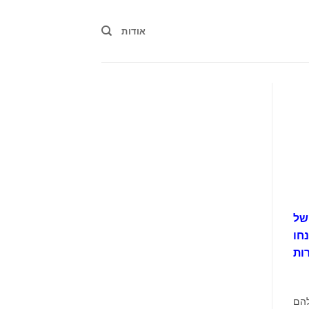
אודות
של
חו
ות
להם