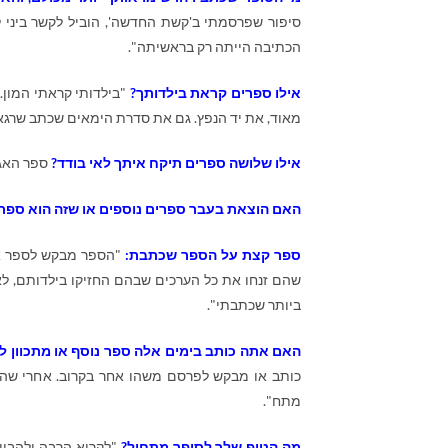
סיפור שפרסמתי ב'קשת החדשה', הוביל לקשר ביני ל
הכתיבה הייתה רק בראשיתה".
אילו ספרים קראת בילדותך?
"בילדותי קראתי המון
מאוד, את יד הנפץ. גם את סדרת הימאים שכתב שרגא 
אילו שלושה ספרים תיקח איתך לאי בודד?
ספר האגד
האם הוצאת בעבר ספרים נוספים או שזה הוא ספר
ספר קצת על הספר שכתבת:
"הספר מבקש לספר את
שהם זנחו את כל הערכים שבהם החזיקו בילדותם, לא 
ביותר שכתבתי".
האם אתה כותב בימים אלה ספר נוסף או מתכוון ל
כותב או מבקש לפרסם משהו אחר בקרוב. אחרי שהתק
מתח".
מה הטיפ שלך לסופר מתחיל?
"לקרוא הרבה ולהבין 