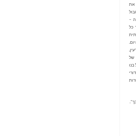
 את
בול
ה –
 כל
תית
ום.
ין,
 של
בנו
ורי
רות
ך".