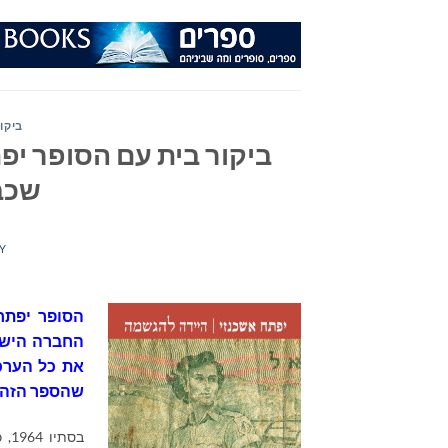
Ski
t
conten
ביקור
ביקור בית עם הסופר יפ
שכב
Y
הסופר יפתח
החברה הישר
את כל הערכי
שהספר הזה ה
בסתיו
1964
, 