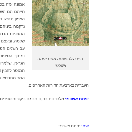
אמונה עזה בכו
חייהם הם השתו
הצפון ננטשו ד
נרקמה ביניהם 
התפניות הדרמ
שלמה, ובעצם 
עם השנים הפך
ומתוך הסיפור
היידה להגשמה מאת יפתח
הגרעין, שלמרו
אשכנזי
המנסה להבין א
המר מתבטא גם 
העברית בארבעת הדורות האחרונים.
יפתח אשכנזי
מלבד כתיבה, כותב גם ביקורות ספרים, 
שם:
יפתח אשכנזי