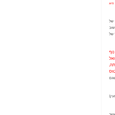
 היא
 של
שוב
 של
נוף
ואל
תה,
טוס
שגם
ין)
אשר