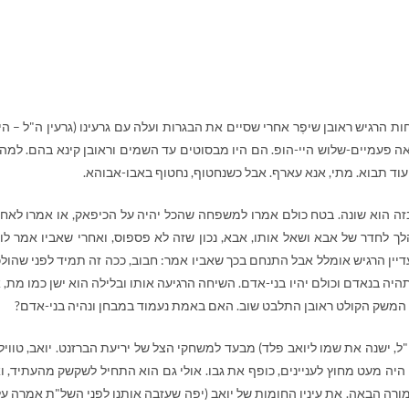
 הרגיש ראובן שיפֶר אחרי שסיים את הבגרות ועלה עם גרעינו (גרעין ה"ל – הי
 פעמיים-שלוש היי-הופ. הם היו מבסוטים עד השמים וראובן קינא בהם. למה
עוד תבוא. מתי, אנא עארף. אבל כשנחטוף, נחטוף באבו-אבוהא.
ה הוא שונה. בטח כולם אמרו למשפחה שהכל יהיה על הכיפאק, או אמרו לאח
הלך לחדר של אבא ושאל אותו, אבא, נכון שזה לא פספוס, ואחרי שאביו אמר לו,
יין הרגיש אומלל אבל התנחם בכך שאביו אמר: חבוב, ככה זה תמיד לפני שהולכ
יה בנאדם וכולם יהיו בני-אדם. השיחה הרגיעה אותו ובלילה הוא ישן כמו מת, 
המשק הקולט ראובן התלבט שוב. האם באמת נעמוד במבחן ונהיה בני-אדם?
צה"ל, ישנה את שמו ליואב פלד) מבעד למשחקי הצל של יריעת הברזנט. יואב, טוויל
היה מעט מחוץ לעניינים, כופף את גבו. אולי גם הוא התחיל לשקשק מהעתיד, וא
הבאה. את עיניו החומות של יואב (יפה שעזבה אותנו לפני השל"ת אמרה על