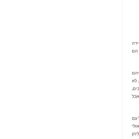
ידה
 הם
יהם
 לא
ים,
אבל
 עם
ולי
יהן