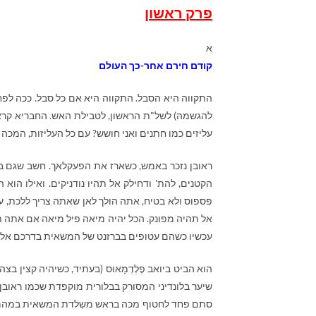
פרק ראשון
א
קודם חירם אחר-כך העולם
התקווה היא הסבל. התקווה היא אם כל סבל. ככה לפחות
להגשמה) לשל"ת הראשון, לטבילת האש. החבריא קראה
עליזים כמו חתנים ואני חושש? עם כל העליזות, המכה 
ראובן נזכר באמש, כשארז את הפעקלאך. חשב שגם בז
הקטנים, להת' ודחילק אל תהיו נודניקים. ואילו הוא 
פספוס ולא בטיח, אתה הולך לאן שאתה צריך ללכת, עד
אל תהיה מפונק. הכל יהיה מיאה פיל מיאה אם אתה תה
עכשיו כשהם עטופים בברזנט של המשאית בדרכם אל 
הוא הביט ביואב פֶלְדְמָאוּס (בעתיד, כשיהיה קצין ב
שיער בלונדיני המסורק בבלורית מוקפדת שכמו ראובן 
סתם פחד לחטוף מכה בראש משִלדת המשאית במהמורה 