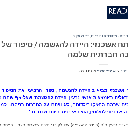
 בית - משוררים וסופרים
,
פרוזה מקור
תח אשכנזי: היידה להגשמה / סיפור של
ה חברתית שלמה
POSTED ON
28/01/2014
BY
ZNO
 אשכנזי מביא ב'היידה להגשמה', ספרו הרביעי, את הסיפור 
אלית באמצעות אנשי גרעין 'היידה להגשמה' שעל-אף שהם זנ
ם שבהם החזיקו בילדותם, לא וויתרו על החברות בניהם. "למר
וא בדיוני לחלוטין, הוא האינטימי ביותר שכתבתי".
כשבני גרעין ה"ל (היידה להגשמה) עלו לקיבוץ חירם שבגבול הצפון, הייתה 