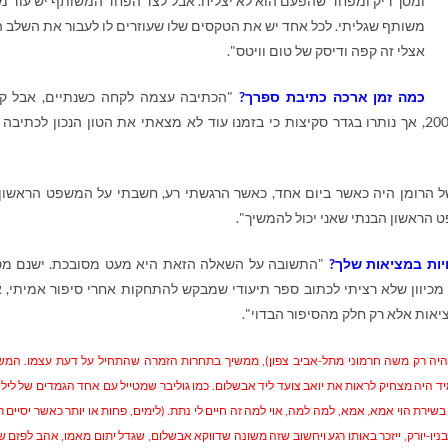
ומסך ריק ומפחד שהפעם הוא לא יצליח. אבל לצד הפחד המשותף יש עוד מ
משותף שגליתי. לכל אחד יש את הטקסים שלו שעוזרים לו לעבור את השלב ה
אצלי זה קפה ודיסק של טום וויטס".
כמה זמן ארכה כתיבת ספרך?
"הכתיבה עצמה לקחה כשנתיים, אבל ק
לשנתיים של העבודה, כמה ניסיונות שהחלו עוד ב-2007, אך נותרו בגדר סקיצות כי בזמנו עוד לא מצאתי את הטון הנכון לכתיב
 הרומן היה כאשר ביום אחד, כאשר הרגשתי רע, חשבתי על המשפט הראשון
 הראשון הבנתי שאני יכול להמשיך".
ות במציאות שלך?
"התשובה על השאלה הזאת היא מעט מסובכת. ישנם מ
כיוון שלא רציתי לכתוב ספר תיעודי שמבקש להתחקות אחרי סיפור אמיתי, 
ציאות אלא רק חלק מהסיפור הבדוי".
 היה רק משה חרמוני מתל-אביב צפון), ממשיך בתחרות הזמרה שהתחיל על דעת עצמו. המ
ד היה מצחיק לראות את יואב צועד ליד אבשלום. כמו גוליבר שמטייל עם אחד הגמדים של לילי
 הוי אמא, אמא, למה למה, אוי למה זה חיים לי נתת. (לימים, פחות או יותר כאשר יסיים ר
יו-יורק, ייזכר באותו רגע ויחשוב שזה משונה שדווקא אבשלום, שגדל יתום מאמו, אהב לפזם ש