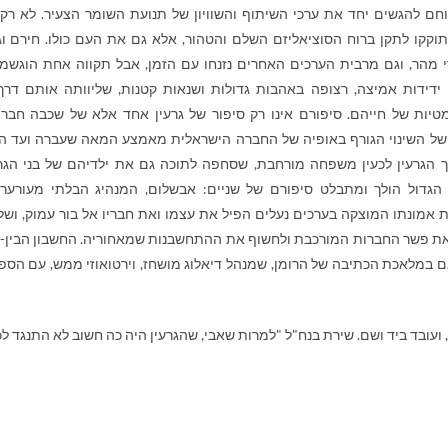
חם להגשים יחד את ערכי השיתוף והשוויון של תנועת השומר הצעיר. לא רק
קקו לתקן ברוח הסוציאליזם השלם והטהור, אלא גם את העם כולו. חירם וג
י מהר, וגם מרבית הערכים האחרים נזנחו עם הזמן, אבל תקווה אחת הוגשמ
ידידות אמיצה, רצופה באהבות גדולות ושנאות קטנות, שליוותה אותם דרך
טיות של חייהם. סיפורם אינו רק סיפור של גרעין אחד אלא של שכבה חבר
של השינוי הגורף באופיה של החברה הישראלית מאמצע המאה שעברה ועד הי
 הגרעין לכעין משפחה מורחבת, שסחפה לתוכה גם את ילדיהם של בני הגרע
 הגדול הולך ומתבלט סיפורם של שניים: אבשלום, המנהיג הבלתי מעורער
ת אמונתו המוצקה בערכים נעלים הפיל את עצמו ואת חבריו אל בור עמוק, ושל 
ת פשר החברות המורכבת ולחשוף את ההתחשבנות שמאחוריה. החשבון הבין-ד
במלאכת הכתיבה של הרומן, שמנהל דיאלוג מושחז, וירטואוזי ממש, עם הספ
ועובד ביד ושם. שירת בנח"ל "למרות שאבי, שהגרעין היה כה חשוב לא התנגד לכ