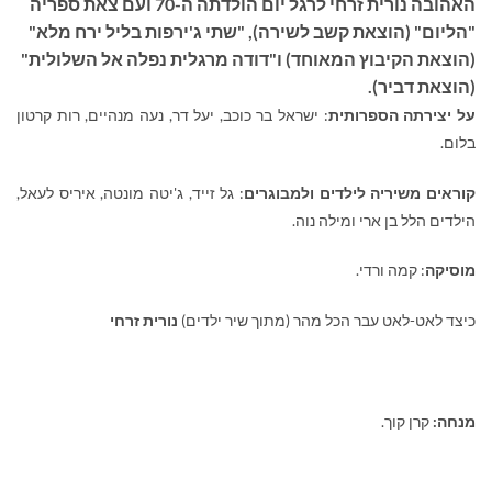
האהובה נורית זרחי לרגל יום הולדתה ה-70 ועם צאת ספריה
"הליום" (הוצאת קשב לשירה), "שתי ג'ירפות בליל ירח מלא"
(הוצאת הקיבוץ המאוחד) ו"דודה מרגלית נפלה אל השלולית"
(הוצאת דביר).
על יצירתה הספרותית
: ישראל בר כוכב, יעל דר, נעה מנהיים, רות קרטון
בלום.
קוראים משיריה לילדים ולמבוגרים
: גל זייד, ג'יטה מונטה, איריס לעאל,
הילדים הלל בן ארי ומילה נוה.
מוסיקה
: קמה ורדי.
כיצד לאט-לאט עבר הכל מהר (מתוך שיר ילדים)
נורית זרחי
מנחה:
קרן קוך.