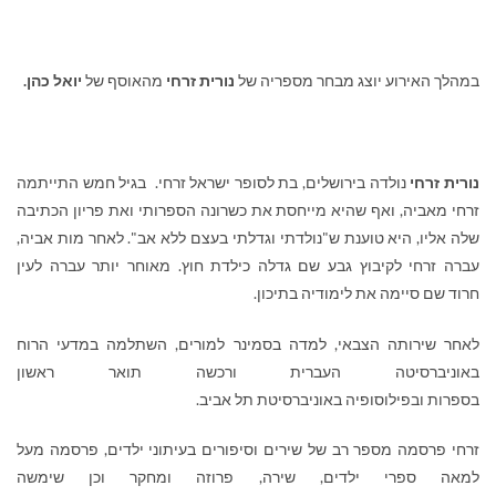
במהלך האירוע יוצג מבחר מספריה של
נורית זרחי
מהאוסף של
יואל כהן.
נורית זרחי
נולדה בירושלים, בת לסופר ישראל זרחי. בגיל חמש התייתמה
זרחי מאביה, ואף שהיא מייחסת את כשרונה הספרותי ואת פריון הכתיבה
שלה אליו, היא טוענת ש"נולדתי וגדלתי בעצם ללא אב"‏. לאחר מות אביה,
עברה זרחי לקיבוץ גבע שם גדלה כילדת חוץ. מאוחר יותר עברה לעין
חרוד שם סיימה את לימודיה בתיכון
.
לאחר שירותה הצבאי, למדה בסמינר למורים, השתלמה במדעי הרוח
באוניברסיטה העברית ורכשה תואר ראשון
בספרות ובפילוסופיה באוניברסיטת תל אביב.
זרחי פרסמה מספר רב של שירים וסיפורים בעיתוני ילדים, פרסמה מעל
למאה ספרי ילדים, שירה, פרוזה ומחקר וכן שימשה