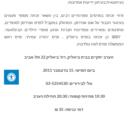
כעיתונאית בעיתון ידיעות אחרונות
.
זרחי זכתה בפרסים ספרותיים רבים, בין השאר זכתה מספר פעמים
בעיטור הכבוד על שם אנדרסן, המחולק במקביל לפרס אנדרסן לסופרים,
מתרגמים ומאיירים ממדינות חברות ארגון סופרי הילדים הבינלאומי
.
IBBY
כן זכתה בפרס ביאליק
,
פרס יהודה עמיחי, פרס ראש
הממשלה ופרס לאה גולדברג.
הערב יתקיים בבית ביאליק, רח' ביאליק 22 תל-אביב
ביום חמישי, 15 בדצמבר 2011
טל' לבירורים: 03-5254530
19:30 פתיחת קופות / 20:30 תחילת הערב
דמי כניסה: 35 ₪