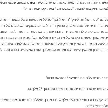
תעת העונה, התרגש עד מאוד כאשר הכריזו על זכייתו בפרס ובנאום שנשא הביא
אומו וצעק בהתלהבות: "כמו בכדורגל, באתי קטן יצאתי גדול".
טים: "ספרו של חגי ליניק "דרוש לחשן" מגולל את סיפורה של משפחה ישראל
ה בין דורית של שכול ואובדן. הרומן חודר לרבדים עמוקים ומכאיבים של תוד
עומד במרכזו. קולו רווי בעדינות ובחריפות, בהשתאות ובהומור, לנוכח העוצ
ושי. מתוך סיפורם הפרטי של מירה, גיורת ופליטת מלחמה גרמניה בעברה, וב
פוליטי, נפרש ייצוג אמיץ ומדוייק של המציאות הישראלית. גם לאחר סיום הקר
ר חי בזכרון וממשיך לייצר רגש ומחשבה. בשל כך הוא ראוי לזכייה בפרס ספיר ל
 הביכורים על סיפרו
"נסיעה"
בהוצאת חרגול.
ית ספר ביכורים, זוכים בפרס כספי בסך 25 אלף ₪.
הזוכה בפרס ספיר לספרות של מפעל הפיס לשנת 2011, יקבל פרס כספי בסך 150 אלף ש"ח. כמו כן, מפעל הפיס יתרגם את הס
ל הסופר הזוכה.