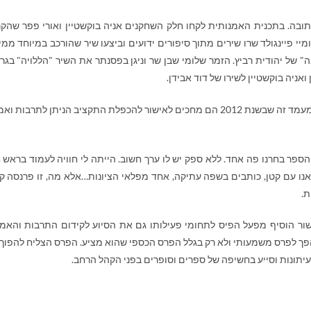
ובה. בתכנית האמנותית לקחו חלק השחקנים אניה בוקשטיין ואורי פפר שהקר
י פיינגולד שרו שירים מתוך סיפורים ידועים וביצעו שיר שהורכב במיוחד ממי
 של יהודית רביץ. הזמר שלומי שבן שר וניגן בפסנתר את השיר "הללויה" בגר
ניה בוקשטיין לשירו של דוד אבידן.
בישר במעמד זה שבשנת 2012 הם מחכים לאישור להכפלת התקציב הניתן לתרבות ו
ספר בחרנו פה אחד. ללא ספק יש לו ערך חשוב. הייתה לי חוויה לעמוד בראש 
ו עם קטן, כותבים בשפה עתיקה, אחד מפלאי הציונות…אלא מה, זו פרנסה ק
ת.
ור הוסיף מפעל הפיס לתחומי פעילותו גם את הסיוע לקידום התרבות והאמנ
הפך לפרס משמעותי ולא רק בגלל הפרס הכספי שהוא מציע. הפרס הצליח להפוך
יתונות וסייע בחשיפה של ספרים וסופרים בפני הקהל הרחב.