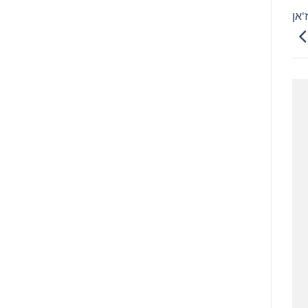
פרופ' ז'אן