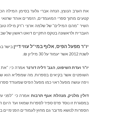
את הערב הנוצץ, הנחה אברי גלעד בסימן המילה הכת
קטעים מתוך ספרי המועמדים, הזמרים אוהד שרגאי ומי
השיר "מהם המילים" של שלמה ארצי ו"רק מילה טובה"
העברית ולראשונה בטקס התקיים דואט ראשון של שבן וא
יו"ר מפעל הפיס, אלוף במי"ל עוזי דיין
לשנת 2012 אשר יעמוד על 30 מיליון ₪.
יו"ר ועדת השיפוט, הגב' דליה דורנר
אמרה כי: "את ה
השופטים אשר בקיאים בספרות. מה שמפליא הוא שאנ
ויפה עושה מפעל ראוי כמו מפעל הפיס שמעודד ספרו
דולין מלניק, מנהלת אגף תרבות
אמרה כי "לפני עש
במסגרת זו נוסד פרס ספיר לספרות שמאז ועד היום 
הספרות לנושא מדובר גם מחוץ לעמודים הפנימיים בע