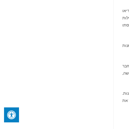
יאו
לות
סתו
אמנות
חבר
שה,
ות.
 את