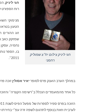
חגי ליניק
, הפ
רוח הספורט לנ
מנימוקי השופ
הטעון בטראומ
זוג ההורים ה
שמזקק כאב אנ
נחמיה, עסקן 
בו, הספר נות
חגי ליניק צילום יח"צ שמוליק
2011".
רחמני
במהלך הערב הוענק פרס לסופר
יאיר אסולין
זוכה פרס
כל אחד מהמועמדים הנכלל ב"רשימה הקצרה" והזוכה בקטגור
לערבית וזאת בנוסף לתרגום לשפה זרה עפ"י בחירתו ש