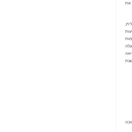
 את
ית,
עות
מות
עלה
יאה
שנת
פר הזוכה