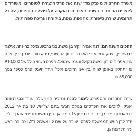
משרד התרבות מעניק מדי שנה את פרס היצירה לסופרים ומשוררים
ליוצרים הכותבים בשפה העברית, כהוקרה על פועלם בספרות, על כל
תחומיה: שירה, סיפורת, מחזאות, מסה, ביקורת ועריכה ספרותית.
הזוכים השנה הם:
דנה אמיר, יקיר בן משה, בני ברבש, מיכל בר-זהר, אילנה
ברנשטיין, יצחק גנוז, אורי הולנדר, סיוון הר-שפי, נידא חורי, יונתן יבין, גליה
עוז, אפרים סידון, משה סקאל ונעמי שמואל. הפרס בשווי כולל של 910,000
₪ יתחלק באופן שווה בין 14 הזוכים ולכל אחד יוענק פרס כספי בסך
65,000 ₪.
שרת התרבות והספורט,
לימור לבנת
ומזכיר הממשלה, עו"ד
צבי האוזר
יעניקו לזוכים את הפרסים בטקס חגיגי ביום שלישי, 10 בינואר 2012
בתיאטרון רמת גן, רח' חיבת ציון 16 רמת-גן. בין המשתתפים: אהרן ידלין,
יו"ר קרן ראש הממשלה לפרסי יצירה על שם לוי אשכול ז"ל, וצבי בר, ראש
עיריית רמת גן.