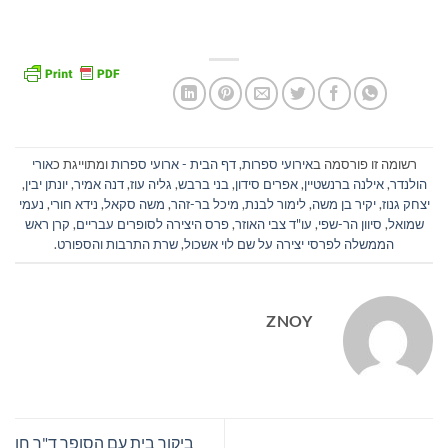
רשומה זו פורסמה ב
אירועי ספרות
,
דף הבית - ארועי ספרות
ומתוייגת כ
אורי
הולנדר
,
אילנה ברנשטיין
,
אפרים סידון
,
בני ברבש
,
גליה עוז
,
דנה אמיר
,
יונתן יבין
,
יצחק גנוז
,
יקיר בן משה
,
לימור לבנת
,
מיכל בר-זהר
,
משה סקאל
,
נידא חורי
,
נעמי
שמואל
,
סיוון הר-שפי
,
עו"ד צבי האוזר
,
פרס היצירה לסופרים עבריים
,
קרן ראש
הממשלה לפרסי יצירה על שם לוי אשכול
,
שרת התרבות והספורט
.
ZNOY
ביקור בית עם הסופר ד"ר חן