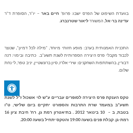
בוועדת השיפוט של הפרס ישבו: פרופ'
חיים באר
– יו"ר, הסופרת ד"ר
עדינה בר-אל
, המשורר
ליאור שטרנברג
.
ה
תכנית האמנותית בערב: מופע חזותי מיוחד, "מילה לכל דמיון", שנוצר
לכבוד מקבלי פרס היצירה הספרותית לשנת תשע"ב. כתיבה ובימוי: דנה
דבורין, בהשתתפות השחקנים: שירי אלרז, סיון ברונשטיין, יניב טפר, לי נחת
שלום.
טקס הענקת פרס היצירה לסופרים עבריים ע"ש לוי אשכול ז"ל לשנת
תשע"ב במעמד שרת התרבות והספורט
יתקיים ביום שלישי, ט"ו
בטבת, ב – 10 בינואר 2012 . בתיאטרון רמת גן, רח' חיבת ציון 16
רמת-גן. קבלת פנים בשעה 19:00 והטקס יתחיל בשעה 20:00.