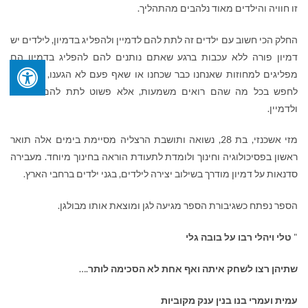
זו חוויה והילדים מאוד נלהבים מהתהליך.
החלק הכי חשוב עם ילדים זה לתת להם לדמיין ולהפליג בדמיון, לילדים יש
דמיון פורה ללא עכבות ברגע שאתם נותנים להם להפליג בדמיון הם
מפליגים למחוזות שאנחנו כבר שכחנו או שאף פעם לא הגענו, אין צורך
לחפש בכל מה שהם רואים משמעות, אלא פשוט לתת להם לשחרר
ולדמיין.
מזי אשכנזי, בת 28, נשואה ותושבת הרצליה מסיימת בימים אלה תואר
ראשון בפסיכולוגיה וחינוך ולומדת לתעודת הוראה בחינוך מיוחד. מעבירה
סדנאות על דמיון מודרך בשילוב יצירה לילדים, בגני ילדים ברחבי הארץ.
הספר נפתח כשגיבורת הספר מגיעה לגן ומוצאת אותו מבולגן
.
"
טלי ויהלי רבו על בובה גלי
שתיהן רצו לשחק איתה ואף אחת לא הסכימה לותר
….
עמית ועמרי בנו בנין ענק מקוביות