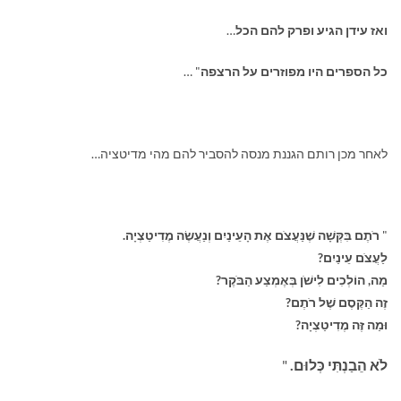
ואז עידן הגיע ופרק להם הכל
…
כל הספרים היו מפוזרים על הרצפה
… "
לאחר מכן רותם הגננת מנסה להסביר להם מהי מדיטציה…
"
רֹתֶם בִּקְּשָׁה שֶׁנַּעֲצֹם אֶת הָעֵינַיִם וְנַעֲשֶׂה מֶדִיטַצְיָה.
לַעֲצֹם עֵינַיִם?
מַה, הוֹלְכִים לִישֹׁן בְּאֶמְצַע הַבֹּקֶר?
זֶה הַקֶּסֶם שֶׁל רֹתֶם?
וּמַה זֶּה מֶדִיטַצְיָה?
לֹא הֵבַנְתִּי כְּלוּם.
"