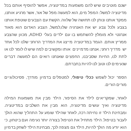
ישנם מוטיבים שיש להם משמעות במדיטציה, אפשר להוסיף אותם בכל
מדיטציה למשל: המפל מים, הוא למעשה מפל של אור, אשר מרגיע אותנו,
ממקד אותנו ונותן לנו תחושה של שלווה. הקשת עם הצבעים שוטפת אותנו
בצבע ולכל צבע יש את האנרגיה שלו,למשל, הצבע האדום הוא מאוד
אנרגטי ולא מומלץ להשתמש בו עם ילדים בעלי
ADHD
, מכוון שהצבע
ממריץ אותם. הגמד במדיטציה מייצג את המדריך הרוחני שלנו לכל אחד
יש מדריך רוחני, אנחנו מדמיינים אותו ומקשיבים למה שיש לו לומר לנו או
לתת לנו, החיות שסביבנו, החפצים שאנחנו רואים הם למעשה דברים
שנעימים לנו וטוב לנו להיות בחברתם.
הספר יכול לשמש
ככלי טיפולי
, למטפלים בדמיון מודרך, פסיכולוגיים
מורים הורים.
לאחר, שמקריאים לילד את הסיפור, הילד מבין את משמעות המילה
מדיטציה ואיך עושים מדיטציה, הוא מבין את השלבים במדיטציה.
ומבחינת הילד זו נחיתה רכה, לאחר שהילד שומע על התהליך שהוא הולך
לעבור בטיפול. הילד מתחיל את הטיפול בצורה יותר נעימה ועם ביטחון, כי
הוא יודע מה הולך להיות, הילד גם מצפה לכך, מבחינת הילד לשחק בדמיון