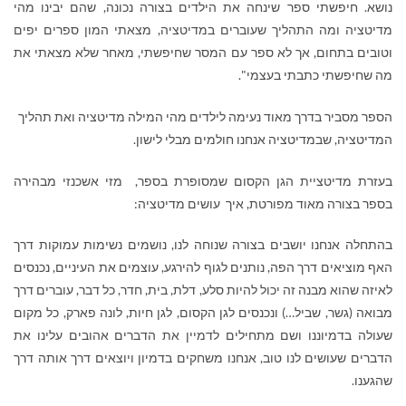
נושא.
חיפשתי ספר שינחה את הילדים בצורה נכונה, שהם יבינו מהי
מדיטציה ומה התהליך שעוברים במדיטציה, מצאתי המון ספרים יפים
וטובים בתחום, אך לא ספר עם המסר שחיפשתי, מאחר שלא מצאתי את
מה שחיפשתי כתבתי בעצמי".
הספר מסביר בדרך מאוד נעימה לילדים מהי המילה מדיטציה ואת תהליך
המדיטציה,
שבמדיטציה אנחנו חולמים מבלי לישון.
בעזרת מדיטציית הגן הקסום שמסופרת בספר, מזי אשכנזי מבהירה
בספר בצורה מאוד מפורטת, איך עושים מדיטציה:
בהתחלה אנחנו יושבים בצורה שנוחה לנו, נושמים נשימות עמוקות דרך
האף מוציאים דרך הפה, נותנים לגוף להירגע, עוצמים את העיניים, נכנסים
לאיזה שהוא מבנה זה יכול להיות סלע, דלת, בית, חדר, כל דבר, עוברים דרך
מבואה (גשר, שביל…) ונכנסים לגן הקסום, לגן חיות, לונה פארק, כל מקום
שעולה בדמיוננו ושם מתחילים לדמיין את הדברים אהובים עלינו את
הדברים שעושים לנו טוב, אנחנו משחקים בדמיון ויוצאים דרך אותה דרך
שהגענו.