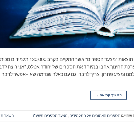
לקראת שבוע הספר, משרד החינוך מפרסם את תוצאות "מצעד הספרים" אשר התקיים בקרב 130,000 תל
מערכת החינוך אהבו במיוחד את הספרים של יהודה אטלס, "אני רוצה לדב
מנו ומציע פתרון: צריך לדבר! גם עם כאלה שנדמה שאי–אפשר לדבר
המשך קריאה
→
שתוייגו
הספרים האהובים על התלמידים
,
מצעד הספרים תשע"ז
השאר תג