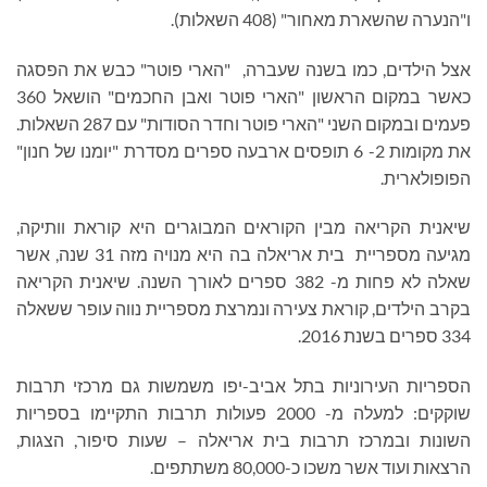
ו"הנערה שהשארת מאחור" (408 השאלות).
אצל הילדים, כמו בשנה שעברה, "הארי פוטר" כבש את הפסגה
כאשר במקום הראשון "הארי פוטר ואבן החכמים" הושאל 360
פעמים ובמקום השני "הארי פוטר וחדר הסודות" עם 287 השאלות.
את מקומות 2- 6 תופסים ארבעה ספרים מסדרת "יומנו של חנון"
הפופולארית.
שיאנית הקריאה מבין הקוראים המבוגרים היא קוראת וותיקה,
מגיעה מספריית בית אריאלה בה היא מנויה מזה 31 שנה, אשר
שאלה לא פחות מ- 382 ספרים לאורך השנה. שיאנית הקריאה
בקרב הילדים, קוראת צעירה ונמרצת מספריית נווה עופר ששאלה
334 ספרים בשנת 2016.
הספריות העירוניות בתל אביב-יפו משמשות גם מרכזי תרבות
שוקקים: למעלה מ- 2000 פעולות תרבות התקיימו בספריות
השונות ובמרכז תרבות בית אריאלה – שעות סיפור, הצגות,
הרצאות ועוד אשר משכו כ-80,000 משתתפים.